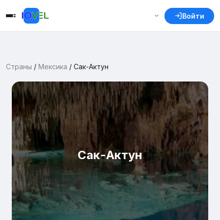
Войти
Страны
/
Мексика
/
Сак-Актун
Сак-Актун