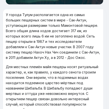
У города Тулум располагается одна из самых
больших пещерных систем в мире - Сак-Актун,
уступающая размерами только Мамонтовой пещере.
Всего общая длина ходов достигает 317 км, из
которых всего лишь 6 км не затоплено водой. Сеть
пещер открыли в 1987 и тех исследователи
добавляли к Сак-Актун новые участки. В 2007 году
систему пещер Нахоч Нах Чич соединили с Сак-Актун,
в 2011 добавили Актун Ху, а в 2012 - Дос Ожос.
Для местных племён майя пещеры носят ритуальный
характер, и, как правило, у каждого сенота строили
поселение. Они верили, что в подземных водах
находится подземное царство мёртвых под
названием Шибальба. В Шибальбу попадают души
мертвых и оттуда уже невозможно вернутся. С
открытием пещер связан довольно интересный
случай, который способствовал популярности