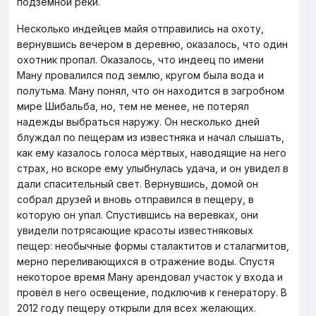
подземной реки.
Несколько индейцев майя отправились на охоту,
вернувшись вечером в деревню, оказалось, что один
охотник пропал. Оказалось, что индеец по имени
Ману провалился под землю, кругом была вода и
полутьма. Ману понял, что он находится в загробном
мире Шибальба, но, тем не менее, не потерял
надежды выбраться наружу. Он несколько дней
блуждал по пещерам из известняка и начал слышать,
как ему казалось голоса мёртвых, наводящие на него
страх, но вскоре ему улыбнулась удача, и он увидел в
дали спасительный свет. Вернувшись, домой он
собрал друзей и вновь отправился в пещеру, в
которую он упал. Спустившись на веревках, они
увидели потрясающие красоты известняковых
пещер: необычные формы сталактитов и сталагмитов,
мерно переливающихся в отражение воды. Спустя
некоторое время Ману арендовал участок у входа и
провёл в него освещение, подключив к генератору. В
2012 году пещеру открыли для всех желающих.