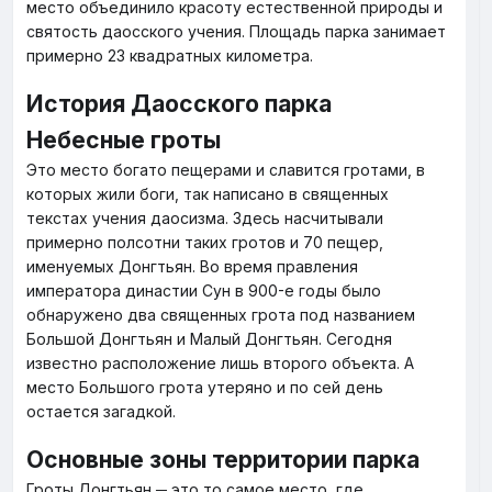
место объединило красоту естественной природы и
святость даосского учения. Площадь парка занимает
примерно 23 квадратных километра.
История Даосского парка
Небесные гроты
Это место богато пещерами и славится гротами, в
которых жили боги, так написано в священных
текстах учения даосизма. Здесь насчитывали
примерно полсотни таких гротов и 70 пещер,
именуемых Донгтьян. Во время правления
императора династии Сун в 900-е годы было
обнаружено два священных грота под названием
Большой Донгтьян и Малый Донгтьян. Сегодня
известно расположение лишь второго объекта. А
место Большого грота утеряно и по сей день
остается загадкой.
Основные зоны территории парка
Гроты Донгтьян ─ это то самое место, где