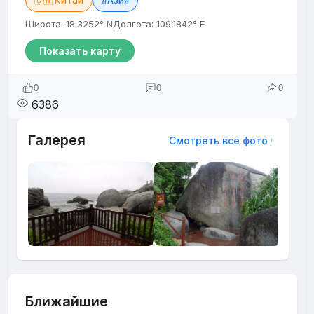
🇨🇳 Китай
#Азия
Широта: 18.3252° N
Долгота: 109.1842° E
Показать карту
0
0
0
6386
Галерея
Смотреть все фото
Ближайшие