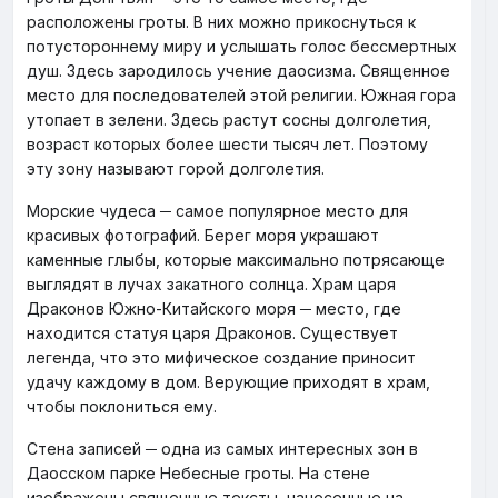
расположены гроты. В них можно прикоснуться к
потустороннему миру и услышать голос бессмертных
душ. Здесь зародилось учение даосизма. Священное
место для последователей этой религии. Южная гора
утопает в зелени. Здесь растут сосны долголетия,
возраст которых более шести тысяч лет. Поэтому
эту зону называют горой долголетия.
Морские чудеса ─ самое популярное место для
красивых фотографий. Берег моря украшают
каменные глыбы, которые максимально потрясающе
выглядят в лучах закатного солнца. Храм царя
Драконов Южно-Китайского моря ─ место, где
находится статуя царя Драконов. Существует
легенда, что это мифическое создание приносит
удачу каждому в дом. Верующие приходят в храм,
чтобы поклониться ему.
Стена записей ─ одна из самых интересных зон в
Даосском парке Небесные гроты. На стене
изображены священные тексты, нанесенные на