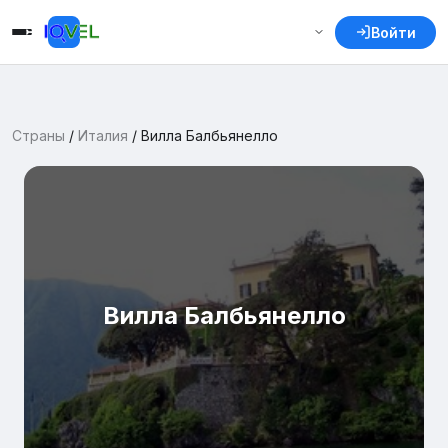
Войти
Страны
/
Италия
/
Вилла Балбьянелло
Вилла Балбьянелло