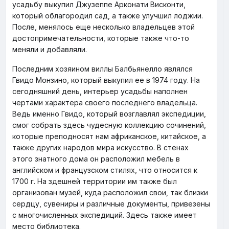
усадьбу выкупил Джузеппе Арконати Висконти,
который облагородил сад, а также улучшил лоджии.
После, менялось еще несколько владельцев этой
достопримечательности, которые также что-то
меняли и добавляли.
Последним хозяином виллы Балбьянелло являлся
Гвидо Монзино, который выкупил ее в 1974 году. На
сегодняшний день, интерьер усадьбы наполнен
чертами характера своего последнего владельца.
Ведь именно Гвидо, который возглавлял экспедиции,
смог собрать здесь чудесную коллекцию сочинений,
которые преподносят нам африканское, китайское, а
также других народов мира искусство. В стенах
этого знатного дома он расположил мебель в
английском и французском стилях, что относится к
1700 г. На здешней территории им также был
организован музей, куда расположил свои, так близки
сердцу, сувениры и различные документы, привезены
с многочисленных экспедиций. Здесь также имеет
место библиотека.