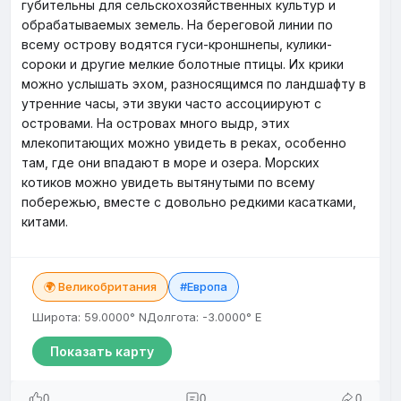
губительны для сельскохозяйственных культур и
обрабатываемых земель. На береговой линии по
всему острову водятся гуси-кроншнепы, кулики-
сороки и другие мелкие болотные птицы. Их крики
можно услышать эхом, разносящимся по ландшафту в
утренние часы, эти звуки часто ассоциируют с
островами. На островах много выдр, этих
млекопитающих можно увидеть в реках, особенно
там, где они впадают в море и озера. Морских
котиков можно увидеть вытянутыми по всему
побережью, вместе с довольно редкими касатками,
китами.
🌍 Великобритания
#Европа
Широта: 59.0000° N
Долгота: -3.0000° E
Показать карту
0
0
0