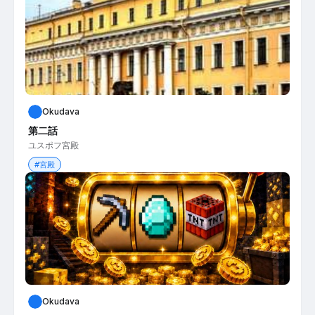
Okudava
第二話
ユスポフ宮殿
#宮殿
Okudava