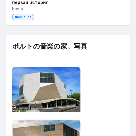
первая история
Круто
#бонанза
ポルトの音楽の家。写真