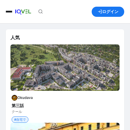
ログイン
人気
Okudava
第三話
クール
#自宅で