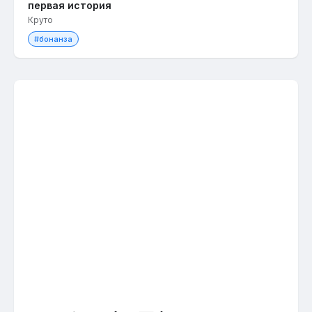
первая история
Круто
#бонанза