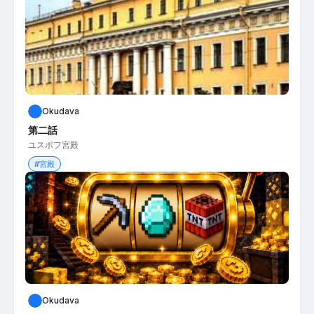
Okudava
第二話
ユスポフ宮殿
#宮殿
Okudava