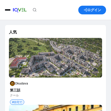
ログイン
人気
Okudava
第三話
クール
#自宅で