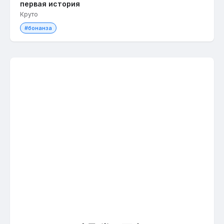
первая история
Круто
#бонанза