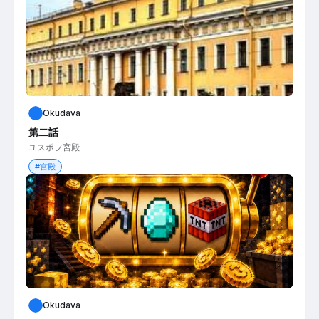
Okudava
第二話
ユスポフ宮殿
#宮殿
Okudava