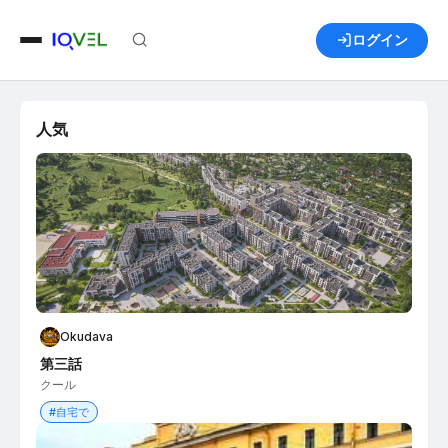
ログイン
人気
Okudava
第三話
クール
#自宅で