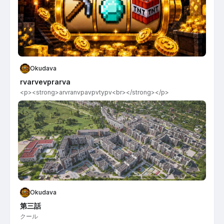
Okudava
rvarvevprarva
<p><strong>arvranvpavpvtypv​<br></strong></p>
Okudava
第三話
クール