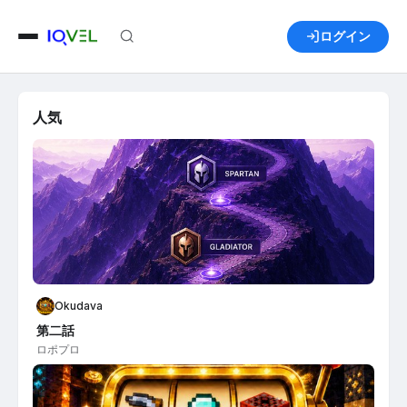
ログイン
人気
Okudava
第二話
ロポプロ