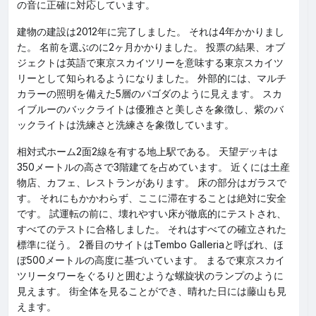
の音に正確に対応しています。
建物の建設は2012年に完了しました。 それは4年かかりまし
た。 名前を選ぶのに2ヶ月かかりました。 投票の結果、オブ
ジェクトは英語で東京スカイツリーを意味する東京スカイツ
リーとして知られるようになりました。 外部的には、マルチ
カラーの照明を備えた5層のパゴダのように見えます。 スカ
イブルーのバックライトは優雅さと美しさを象徴し、紫のバ
ックライトは洗練さと洗練さを象徴しています。
相対式ホーム2面2線を有する地上駅である。 天望デッキは
350メートルの高さで3階建てを占めています。 近くには土産
物店、カフェ、レストランがあります。 床の部分はガラスで
す。 それにもかかわらず、ここに滞在することは絶対に安全
です。 試運転の前に、壊れやすい床が徹底的にテストされ、
すべてのテストに合格しました。 それはすべての確立された
標準に従う。 2番目のサイトはTembo Galleriaと呼ばれ、ほ
ぼ500メートルの高度に基づいています。 まるで東京スカイ
ツリータワーをぐるりと囲むような螺旋状のランプのように
見えます。 街全体を見ることができ、晴れた日には藤山も見
えます。