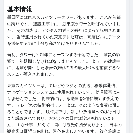
基本情報
墨田区には東京スカイツリータワーがあります。 これが首都
の誇りです。 建設工事中は、新東京タワーと呼ばれていまし
た。 その創造は、デジタル放送への移行によって説明されま
す。 当時運用されていた東京テレビ塔は、高層ビルにデータ
を送信するのに十分な高さではありませんでした。
当初、タワーは2011年にオープンする予定でした。 震災の影
響で一年延期しなければなりませんでした。 タワーの建設中
に、地震が発生した場合の振戦の力の最大50％を補償するシ
ステムが導入されました。
東京スカイツリーは、テレビやラジオの放送、移動体通信、
ナビゲーションシステムに使用されています。 信号障害はあ
りませんでした。 将来的には、放送量を2倍に増やす予定で
す。 テレビ塔の技術的パラメータは、そのような負荷に耐え
ることができます。 現時点では、新しい放送量への移行日は
まだ議論されており、おおよその日付は設定されていませ
ん。 主な仕事に加えて、塔には観光名所があります。 日本の
観光客は展望台を訪れ、景色を楽しんでいます。 複合施設に