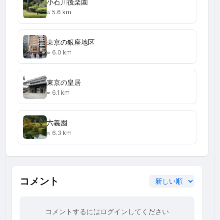
小石川後楽園
≈ 5.6 km
東京の銀座地区
≈ 6.0 km
東京の皇居
≈ 6.1 km
六義園
≈ 6.3 km
コメント
コメントするにはログインしてください