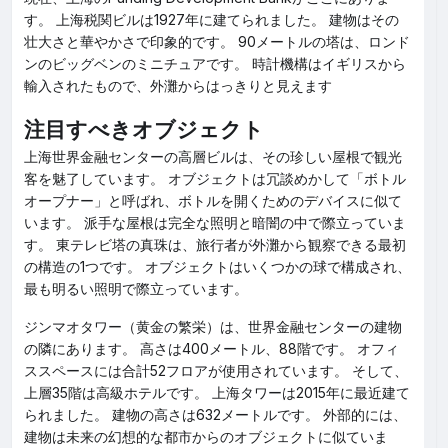
す。 上海税関ビルは1927年に建てられました。 建物はその
壮大さと華やかさで印象的です。 90メートルの塔は、ロンド
ンのビッグベンのミニチュアです。 時計機構はイギリスから
輸入されたもので、外灘からはっきりと見えます
注目すべきオブジェクト
上海世界金融センターの高層ビルは、その珍しい屋根で観光
客を魅了しています。 オブジェクトは冗談めかして「ボトル
オープナー」と呼ばれ、ボトルを開くためのデバイスに似て
います。 派手な屋根は完全な照明と暗闇の中で際立っていま
す。 東テレビ塔の真珠は、旅行者が外灘から観察できる最初
の構造の1つです。 オブジェクトはいくつかの球で構成され、
最も明るい照明で際立っています。
ジンマオタワー（黄金の繁栄）は、世界金融センターの建物
の隣にあります。 高さは400メートル、88階です。 オフィ
ススペースには合計52フロアが使用されています。 そして、
上層35階は高級ホテルです。 上海タワーは2015年に最近建て
られました。 建物の高さは632メートルです。 外部的には、
建物は未来の幻想的な都市からのオブジェクトに似ていま