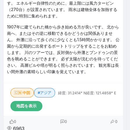
す。 エネルギー自律性のために、最上階には風力タービン
（270台）が設置されています。 雨水は建物全体を加熱する
ために特別に集められます。
1907年に建てられた橋から歩き始める方が良いです。 北から
南へ、またはその逆に移動できるかどうかは関係ありませ
ん。 外灘に沿って歩くのに少なくとも1.5時間かかります。 公
園から定期的に出発するボートトリップをすることをお勧め
します。 川のツアーでは、反対側から外灘とプンドゥンの景
色を眺めることができます。 必ず太陽が沈むのを待ってくだ
さい。 高層ビルや塔が明るく照らされています。 観光客は長
い間外灘の素晴らしい印象を覚えています。
🇨🇳 中国
#アジア
緯度: 31.2414° N
経度: 121.4858° E
地図を表示
0
0
0
6963