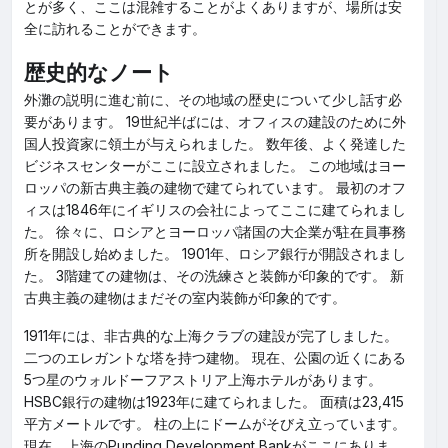
とが多く、ここは混雑することがよくありますが、場所は安
全に訪れることができます。
歴史的なノート
外灘の説明に進む前に、その地域の歴史について少し話す必
要があります。 19世紀半ばには、オフィスの建設のために外
国人投資家に領土が与えられました。 数年後、よく発達した
ビジネスセンターがここに設立されました。 この地域はヨー
ロッパの新古典主義の建物で建てられています。 最初のオフ
ィスは1846年にイギリスの会社によってここに建てられまし
た。 徐々に、ロシアとヨーロッパ諸国の大企業が駐在員事務
所を開設し始めました。 1901年、ロシア銀行が開設されまし
た。 3階建ての建物は、その洗練さと装飾が印象的です。 新
古典主義の建物はまだその室内装飾が印象的です。
1911年には、非古典的な上海クラブの建設が完了しました。
二つのエレガントな塔を持つ建物。 現在、公園の近くにある
5つ星のウォルドーフアストリア上海ホテルがあります。
HSBC銀行の建物は1923年に建てられました。 面積は23,415
平方メートルです。 柱の上にドームがそびえ立っています。
現在、上海のPunding Development Bankがここにありま