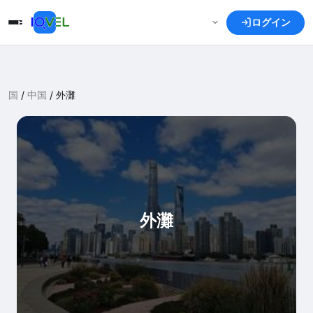
ログイン
国
/
中国
/
外灘
外灘