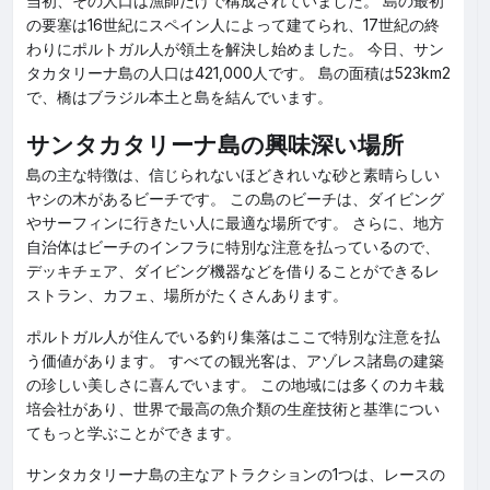
当初、その人口は漁師だけで構成されていました。 島の最初
の要塞は16世紀にスペイン人によって建てられ、17世紀の終
わりにポルトガル人が領土を解決し始めました。 今日、サン
タカタリーナ島の人口は421,000人です。 島の面積は523km2
で、橋はブラジル本土と島を結んでいます。
サンタカタリーナ島の興味深い場所
島の主な特徴は、信じられないほどきれいな砂と素晴らしい
ヤシの木があるビーチです。 この島のビーチは、ダイビング
やサーフィンに行きたい人に最適な場所です。 さらに、地方
自治体はビーチのインフラに特別な注意を払っているので、
デッキチェア、ダイビング機器などを借りることができるレ
ストラン、カフェ、場所がたくさんあります。
ポルトガル人が住んでいる釣り集落はここで特別な注意を払
う価値があります。 すべての観光客は、アゾレス諸島の建築
の珍しい美しさに喜んでいます。 この地域には多くのカキ栽
培会社があり、世界で最高の魚介類の生産技術と基準につい
てもっと学ぶことができます。
サンタカタリーナ島の主なアトラクションの1つは、レースの