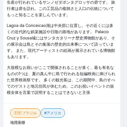
生産が行われているサンノゼダポンタグロッサの砦です。 旅
行者は砦を訪れ、この工芸品の複雑さと人口の伝統について
もっと知ることを楽しんでいます。
Lagoa da Conceicao湖は中央部に位置し、その近くには多
くの近代的な娯楽施設や日陰の路地があります。 Palacio
Cruz y Sousa城にはサンタカタリーナ歴史博物館があり、そ
の展示会は島とその集落の歴史的出来事について語っていま
す。 また、現代アーティストの絵画が展示されている博物館
もあります。
大規模なお祝いがここで開催されることが多く、最も有名な
ものの1つは、夏の真ん中に島で行われる短編映画に捧げられ
た世界映画祭です。 多くの観光客は、この期間中、島のすべ
てのゲストと地元住民が休むため、このお祝いイベントの規
模全体を言葉で説明することはできないと主張
🇧🇷 ブラジル
#アメリカ
地理座標