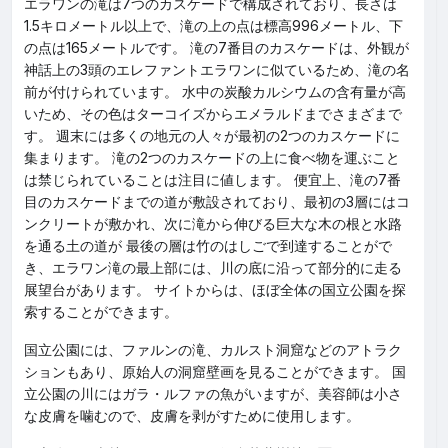
エラワンの滝は7つのカスケードで構成されており、長さは
1.5キロメートル以上で、滝の上の点は標高996メートル、下
の点は165メートルです。 滝の7番目のカスケードは、外観が
神話上の3頭のエレファントエラワンに似ているため、滝の名
前が付けられています。 水中の炭酸カルシウムの含有量が高
いため、その色はターコイズからエメラルドまでさまざまで
す。 週末には多くの地元の人々が最初の2つのカスケードに
集まります。 滝の2つのカスケードの上に食べ物を運ぶこと
は禁じられていることは注目に値します。 便宜上、滝の7番
目のカスケードまでの道が敷設されており、最初の3層にはコ
ンクリートが敷かれ、次に滝から伸びる巨大な木の根と水路
を通る土の道が 最後の層は竹のはしごで到達することがで
き、エラワン滝の最上部には、川の底に沿って部分的に走る
展望台があります。 サイトからは、ほぼ全体の国立公園を探
索することができます。
国立公園には、ファルンの滝、カルスト洞窟などのアトラク
ションもあり、原始人の洞窟壁画を見ることができます。 国
立公園の川にはガラ・ルファの魚がいますが、美容師は小さ
な皮膚を噛むので、皮膚を剥がすために使用します。