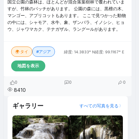
国立公園の森林は、ほとんどが混合落葉樹林で覆われていま
すが、竹林のパッチがあります。 公園の森には、黒檀の木、
マンゴー、アプリコットもあります。 ここで見つかった動物
の中には、シャモア、水牛、象、ザンバラ、イノシシ、ヒョ
ウ、ジャワマカク、テナガザル、ラングールがあります。
🌍 タイ
#アジア
緯度: 14.3833° N
経度: 99.1167° E
地図を表示
0
0
0
8410
ギャラリー
すべての写真を見る