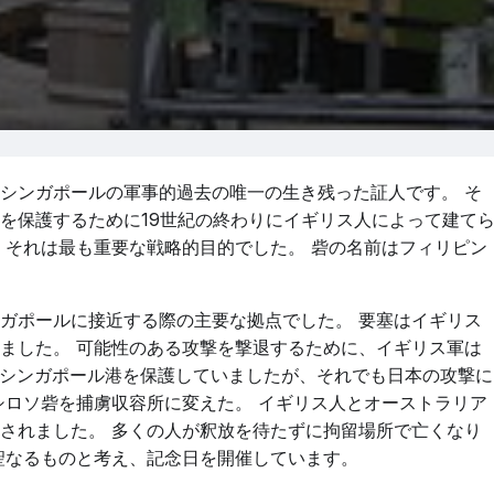
シンガポールの軍事的過去の唯一の生き残った証人です。 そ
を保護するために19世紀の終わりにイギリス人によって建て
、それは最も重要な戦略的目的でした。 砦の名前はフィリピン
ガポールに接近する際の主要な拠点でした。 要塞はイギリス
ました。 可能性のある攻撃を撃退するために、イギリス軍は
はシンガポール港を保護していましたが、それでも日本の攻撃に
シロソ砦を捕虜収容所に変えた。 イギリス人とオーストラリア
されました。 多くの人が釈放を待たずに拘留場所で亡くなり
聖なるものと考え、記念日を開催しています。