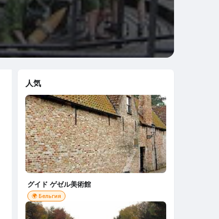
人気
ら
グイド ゲゼル美術館
🌍 Бельгия