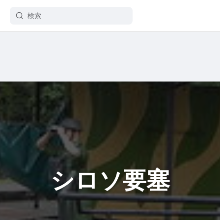
シロソ要塞