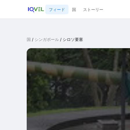
フィード
国
ストーリー
国
/
シンガポール
/
シロソ要塞