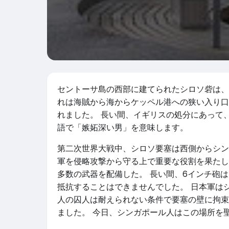
セントーサ島の西部に建てられたシロソ砦は、
れは海賊から海からケッペル港への狭い入り口
れました。 長い間、イギリスの処分にあって
語で「嫉妬深い男」を意味します。
第二次世界大戦中、シロソ要塞は西側からシン
軍を侵略攻撃から守る上で重要な役割を果たし
多数の武器を配備した。 長い間、6インチ砲
抵抗することはできませんでした。 日本軍は
人の囚人は耐えられない条件で要塞の壁に拘束
ました。 今日、シンガポール人はこの場所を