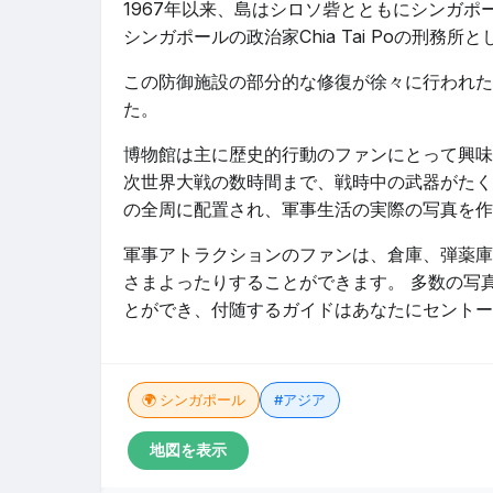
1967年以来、島はシロソ砦とともにシンガポ
シンガポールの政治家Chia Tai Poの刑務所
この防御施設の部分的な修復が徐々に行われた
た。
博物館は主に歴史的行動のファンにとって興味
次世界大戦の数時間まで、戦時中の武器がたく
の全周に配置され、軍事生活の実際の写真を作
軍事アトラクションのファンは、倉庫、弾薬庫
さまよったりすることができます。 多数の写
とができ、付随するガイドはあなたにセントー
🌍 シンガポール
#アジア
地図を表示