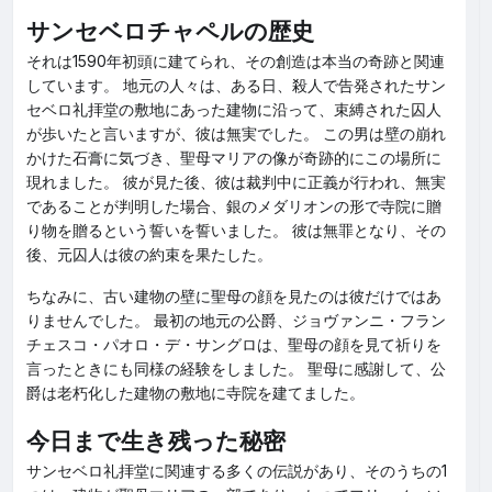
サンセベロチャペルの歴史
それは1590年初頭に建てられ、その創造は本当の奇跡と関連
しています。 地元の人々は、ある日、殺人で告発されたサン
セベロ礼拝堂の敷地にあった建物に沿って、束縛された囚人
が歩いたと言いますが、彼は無実でした。 この男は壁の崩れ
かけた石膏に気づき、聖母マリアの像が奇跡的にこの場所に
現れました。 彼が見た後、彼は裁判中に正義が行われ、無実
であることが判明した場合、銀のメダリオンの形で寺院に贈
り物を贈るという誓いを誓いました。 彼は無罪となり、その
後、元囚人は彼の約束を果たした。
ちなみに、古い建物の壁に聖母の顔を見たのは彼だけではあ
りませんでした。 最初の地元の公爵、ジョヴァンニ・フラン
チェスコ・パオロ・デ・サングロは、聖母の顔を見て祈りを
言ったときにも同様の経験をしました。 聖母に感謝して、公
爵は老朽化した建物の敷地に寺院を建てました。
今日まで生き残った秘密
サンセベロ礼拝堂に関連する多くの伝説があり、そのうちの1