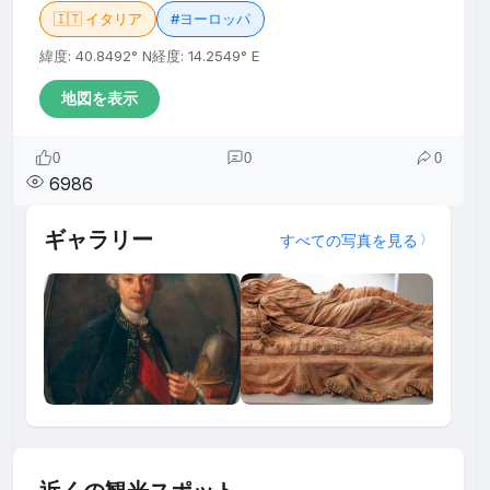
🇮🇹 イタリア
#ヨーロッパ
緯度: 40.8492° N
経度: 14.2549° E
地図を表示
0
0
0
6986
ギャラリー
すべての写真を見る