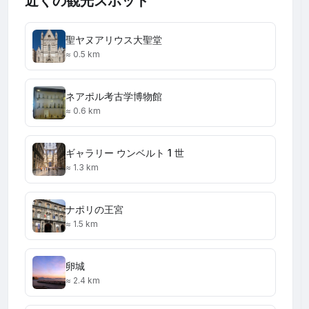
近くの観光スポット
聖ヤヌアリウス大聖堂
≈ 0.5 km
ネアポル考古学博物館
≈ 0.6 km
ギャラリー ウンベルト 1 世
≈ 1.3 km
ナポリの王宮
≈ 1.5 km
卵城
≈ 2.4 km