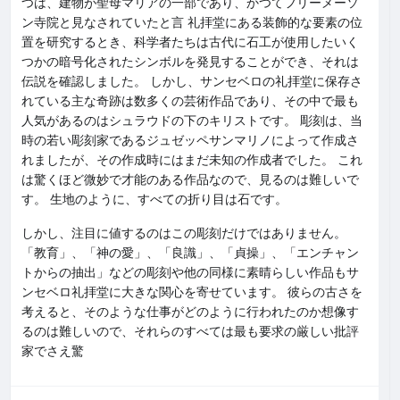
つは、建物が聖母マリアの一部であり、かつてフリーメーソ
ン寺院と見なされていたと言 礼拝堂にある装飾的な要素の位
置を研究するとき、科学者たちは古代に石工が使用したいく
つかの暗号化されたシンボルを発見することができ、それは
伝説を確認しました。 しかし、サンセベロの礼拝堂に保存さ
れている主な奇跡は数多くの芸術作品であり、その中で最も
人気があるのはシュラウドの下のキリストです。 彫刻は、当
時の若い彫刻家であるジュゼッペサンマリノによって作成さ
れましたが、その作成時にはまだ未知の作成者でした。 これ
は驚くほど微妙で才能のある作品なので、見るのは難しいで
す。 生地のように、すべての折り目は石です。
しかし、注目に値するのはこの彫刻だけではありません。
「教育」、「神の愛」、「良識」、「貞操」、「エンチャン
トからの抽出」などの彫刻や他の同様に素晴らしい作品もサ
ンセベロ礼拝堂に大きな関心を寄せています。 彼らの古さを
考えると、そのような仕事がどのように行われたのか想像す
るのは難しいので、それらのすべては最も要求の厳しい批評
家でさえ驚