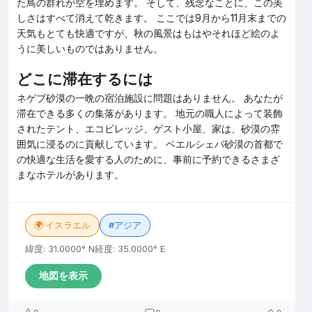
た鳥の群れが空を埋めます。 そして、残念なことに、この美
しさはすべて消えて乾きます。 ここでは9月から11月末までの
天気もとても快適ですが、秋の風景はもはやそれほど絵のよ
うに美しいものではありません。
どこに滞在するには
ネゲブ砂漠の一晩の宿泊施設に問題はありません。 あなたが
滞在できる多くの集落があります。 地元の職人によって装飾
されたテント、エコビレッジ、ゲスト小屋、家は、砂漠の雰
囲気に浸るのに貢献しています。 ベエルシェバ砂漠の首都で
の快適な生活を愛する人のために、事前に予約できるさまざ
まなホテルがあります。
🌍 イスラエル
#アジア
緯度: 31.0000° N
経度: 35.0000° E
地図を表示