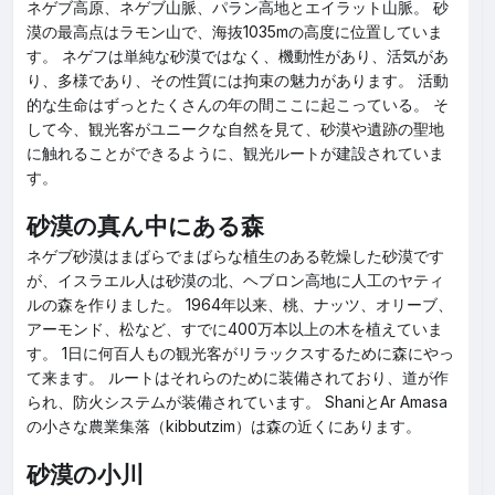
ネゲブ高原、ネゲブ山脈、パラン高地とエイラット山脈。 砂
漠の最高点はラモン山で、海抜1035mの高度に位置していま
す。 ネゲフは単純な砂漠ではなく、機動性があり、活気があ
り、多様であり、その性質には拘束の魅力があります。 活動
的な生命はずっとたくさんの年の間ここに起こっている。 そ
して今、観光客がユニークな自然を見て、砂漠や遺跡の聖地
に触れることができるように、観光ルートが建設されていま
す。
砂漠の真ん中にある森
ネゲブ砂漠はまばらでまばらな植生のある乾燥した砂漠です
が、イスラエル人は砂漠の北、ヘブロン高地に人工のヤティ
ルの森を作りました。 1964年以来、桃、ナッツ、オリーブ、
アーモンド、松など、すでに400万本以上の木を植えていま
す。 1日に何百人もの観光客がリラックスするために森にやっ
て来ます。 ルートはそれらのために装備されており、道が作
られ、防火システムが装備されています。 ShaniとAr Amasa
の小さな農業集落（kibbutzim）は森の近くにあります。
砂漠の小川