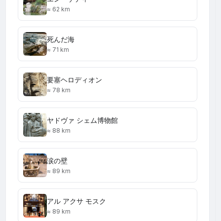
≈ 62 km
死んだ海
≈ 71 km
要塞ヘロディオン
≈ 78 km
ヤドヴァ シェム博物館
≈ 88 km
涙の壁
≈ 89 km
アル アクサ モスク
≈ 89 km