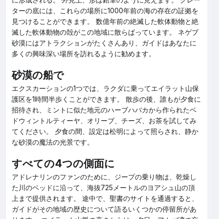
ターの底には、これらの場所に1000年前の海の存在の証拠を
見つけることができます。 数億年前の絶滅した軟体動物と絶
滅した軟体動物の殻がこの地域に散らばっています。 ネゲブ
砂漠にはアトラクションがたくさんあり、ガイドはあなたに
多くの興味深い場所を訪れるように勧めます。
砂漠の船で
エクスカーションの1つでは、ラクダに乗ってエイラット山保
護区を1時間半歩くことができます。 散歩の後、誰もが夕食に
招待され、ミントに似た地元のハーブハバカから作られたベ
ドウィントルティーヤ、オリーブ、チーズ、お茶を試してみ
てください。 夕食の間、設定は松明によって照らされ、静か
な砂漠の魔法の光景です。
すべての4つの側面に
アドレナリンのファンのために、ジープの乗り物は、乾燥し
た川のベッドに沿って、海抜725メートルのヨアシュ山の頂
上まで提供されます。 途中で、聖書のサイトを通過すると、
ガイドがその地域の歴史について語るいくつかの停留所があ