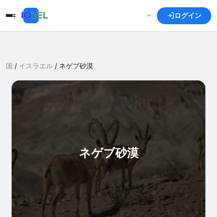
ログイン
国
/
イスラエル
/
ネゲブ砂漠
ネゲブ砂漠