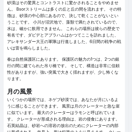
砂漠はその驚異とコントラストに驚かされることをやめませ
ん。 Bsorストリームは多くの丘と丘の間を流れます。 その特
徴は、砂漠の中心部にあるので、決して乾くことがないとい
うことです。 小川が沼沢地で、藻類で満たされているので、
水は、確かに飲用できません。 これらの場所は彼らの歴史で
有名です、ダビデとアブラハムはかつてここを訪れました、
アレキサンダー大王の軍隊は行進しました、6日間の戦争の戦
いは雷を鳴らしました。
春は自然保護区にあります。 保護区の魅力の1つは、2つの銀
行の間に建てられた吊り橋です。 そして、構造は非常に信頼
性がありますが、強い突風で大きく揺れますが、少し怖くな
ります。
月の風景
いくつかの場所では、ネゲブ砂漠では、あなたが月にいるよ
うに感じることができます。 風景は月のクレーターと急な崖
に似ています。 最大のクレーターはラモンと呼ばれていま
す。 クレーターが形成される理由は、岩の侵食にあります。
石英結晶は、砂岩への溶岩の放出のためにクレーターの内部
に形成される。 外見上、形は鉛筆のように見えます。 クレー