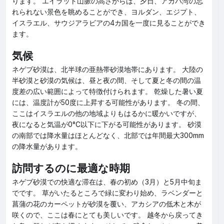
ります。 エイラット山脈の高さからは、夕日、アカバ湾の忘
れられない景色を眺めることができ、ヨルダン、エジプト、
イスラエル、サウジアラビアの4カ国を一度に見ることができ
ます。
気候
ネゲブ砂漠は、北半球の亜熱帯砂漠地帯にあります。 大陸の
半砂漠と砂漠の気候は、昼と夜の間、そして夏と冬の間の温
度差の広い範囲によって特徴付けられます。 乾燥した暑い夏
には、温度計が50度に上昇する可能性があります。 冬の間、
ここはイスラエルの他の地域よりもはるかに暖かいですが、
夜になると気温が0°C以下に下がる可能性があります。 砂漠
の南部では降水量はほとんどなく、北部では年間最大300mm
の降水量があります。
訪問するのに最適な時期
ネゲブ砂漠での快適な滞在は、春の初め（3月）と5月中旬ま
でです。 草がいたるところで緑に変わり始め、ラベンダーと
菖蒲の花のカーペットが砂漠を覆い、アカシアの低木と木が
咲くので、ここは春にとても美しいです。 越冬から戻ってき