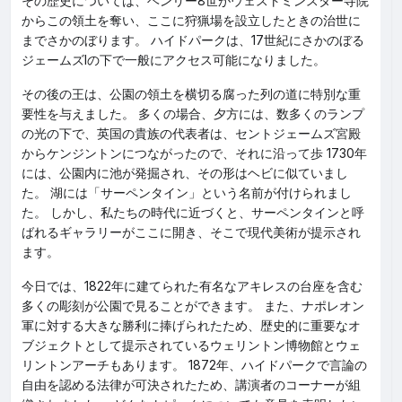
その歴史については、ヘンリー8世がウェストミンスター寺院
からこの領土を奪い、ここに狩猟場を設立したときの治世に
までさかのぼります。 ハイドパークは、17世紀にさかのぼる
ジェームズIの下で一般にアクセス可能になりました。
その後の王は、公園の領土を横切る腐った列の道に特別な重
要性を与えました。 多くの場合、夕方には、数多くのランプ
の光の下で、英国の貴族の代表者は、セントジェームズ宮殿
からケンジントンにつながったので、それに沿って歩 1730年
には、公園内に池が発掘され、その形はヘビに似ていまし
た。 湖には「サーペンタイン」という名前が付けられまし
た。 しかし、私たちの時代に近づくと、サーペンタインと呼
ばれるギャラリーがここに開き、そこで現代美術が提示され
ます。
今日では、1822年に建てられた有名なアキレスの台座を含む
多くの彫刻が公園で見ることができます。 また、ナポレオン
軍に対する大きな勝利に捧げられたため、歴史的に重要なオ
ブジェクトとして提示されているウェリントン博物館とウェ
リントンアーチもあります。 1872年、ハイドパークで言論の
自由を認める法律が可決されたため、講演者のコーナーが組