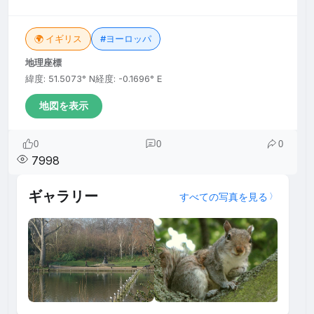
🌍 イギリス
#ヨーロッパ
地理座標
緯度: 51.5073° N
経度: -0.1696° E
地図を表示
0
0
0
7998
ギャラリー
すべての写真を見る