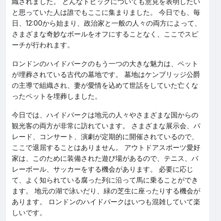
織されました。 どんなトピックについても意見を表明したい
と思っていた人は誰でもここに集まりました。 今日でも、毎
日、12:00から始まり、政治家と一般の人々の両方によって、
さまざまな奇妙なボールをオフにすることなく、ここでスピ
ーチが行われます。
ロンドンのハイドパークのもう一つの大きな魅力は、ペット
が埋葬されている古代の墓地です。 墓地はケンブリッジ公爵
の主導で組織され、妻が愛情を込めて世話をしていた亡くな
ったペットを埋葬しました。
今日では、ハイドパークは地元の人々やさまざまな国からの
観光客の両方が非常に訪れています。 さまざまな展示会、パ
レード、コンサート、演劇が定期的に開催されているので、
ここで退屈することはありません。 アウトドアスポーツ愛好
家は、このために装備された遊び場があるので、テニス、バ
レーボール、サッカーをする機会があります。 必要に応じ
て、よく知られている腐った列に沿って馬に乗ることができ
ます。 地元の湖で泳いだり、緑の芝生に座ったりする機会が
あります。 ロンドンのハイドパークはいつも混雑していて楽
しいです。