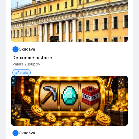
Okudava
Deuxième histoire
Palais Yusupov
#Palais
Okudava