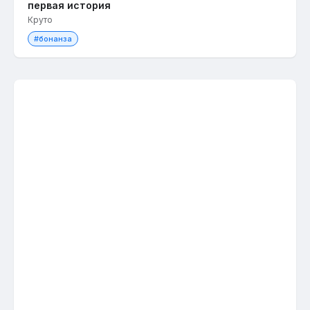
первая история
Круто
#бонанза