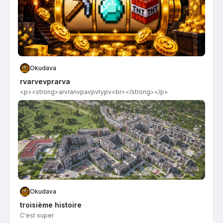
Okudava
rvarvevprarva
<p><strong>arvranvpavpvtypv​<br></strong></p>
Okudava
troisième histoire
C'est super