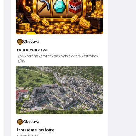
Okudava
rvarvevprarva
<p><strong>arvranvpavpvtypv​<br></strong>
</p>
Okudava
troisième histoire