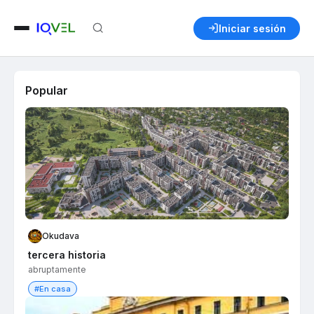
Iniciar sesión
Popular
Okudava
tercera historia
abruptamente
#En casa