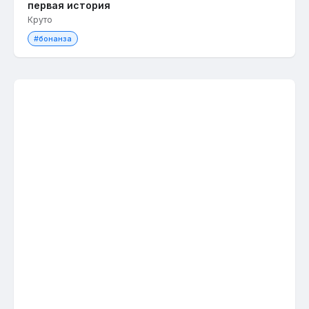
первая история
Круто
#бонанза