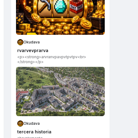
Okudava
rvarvevprarva
<p><strong>arvranvpavpvtpvtpv​<br>
</strong></p>
Okudava
tercera historia