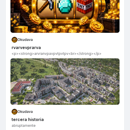
Okudava
rvarvevprarva
<p><strong>arvranvpavpvtpvtpv​<br></strong></p>
Okudava
tercera historia
abruptamente