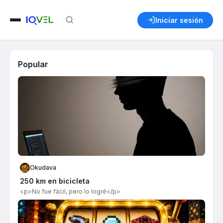
Iniciar sesión
Popular
Okudava
250 km en bicicleta
<p>No fue fácil, pero lo logré</p>