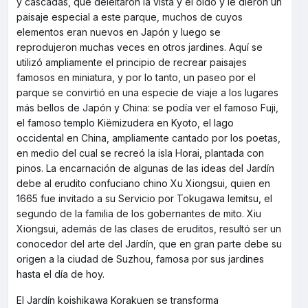
y cascadas, que deleitaron la vista y el oído y le dieron un
paisaje especial a este parque, muchos de cuyos
elementos eran nuevos en Japón y luego se
reprodujeron muchas veces en otros jardines. Aquí se
utilizó ampliamente el principio de recrear paisajes
famosos en miniatura, y por lo tanto, un paseo por el
parque se convirtió en una especie de viaje a los lugares
más bellos de Japón y China: se podía ver el famoso Fuji,
el famoso templo Kiёmizudera en Kyoto, el lago
occidental en China, ampliamente cantado por los poetas,
en medio del cual se recreó la isla Horai, plantada con
pinos. La encarnación de algunas de las ideas del Jardín
debe al erudito confuciano chino Xu Xiongsui, quien en
1665 fue invitado a su Servicio por Tokugawa Iemitsu, el
segundo de la familia de los gobernantes de mito. Xiu
Xiongsui, además de las clases de eruditos, resultó ser un
conocedor del arte del Jardín, que en gran parte debe su
origen a la ciudad de Suzhou, famosa por sus jardines
hasta el día de hoy.
El Jardín koishikawa Korakuen se transforma