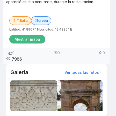
apareció mucho más tarde, durante la restauración.
🇮🇹 Italia
#Europa
Latitud: 41.8907° N
Longitud: 12.4886° E
Mostrar mapa
0
0
0
7986
Galería
Ver todas las fotos