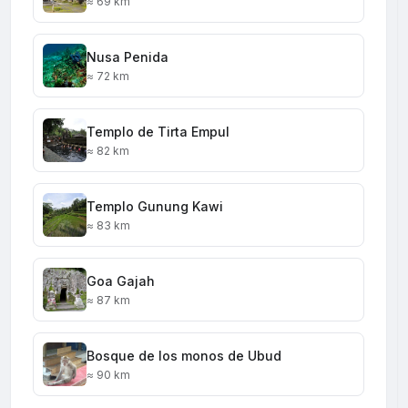
≈ 69 km
Nusa Penida
≈ 72 km
Templo de Tirta Empul
≈ 82 km
Templo Gunung Kawi
≈ 83 km
Goa Gajah
≈ 87 km
Bosque de los monos de Ubud
≈ 90 km