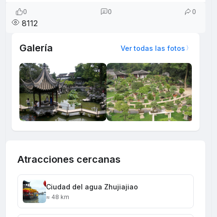
0
0
0
8112
Galería
Ver todas las fotos
Atracciones cercanas
Ciudad del agua Zhujiajiao
≈ 48 km