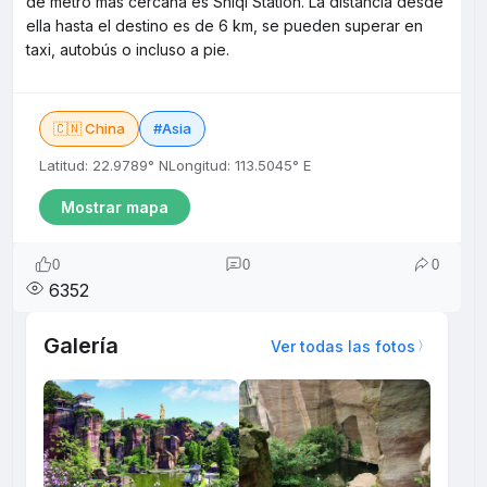
de metro más cercana es Shiqi Station. La distancia desde
ella hasta el destino es de 6 km, se pueden superar en
taxi, autobús o incluso a pie.
🇨🇳 China
#Asia
Latitud: 22.9789° N
Longitud: 113.5045° E
Mostrar mapa
0
0
0
6352
Galería
Ver todas las fotos