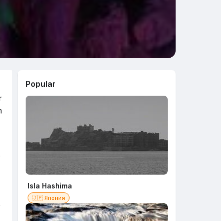
Popular
r
n
ó
Isla Hashima
🇯🇵 Япония
o