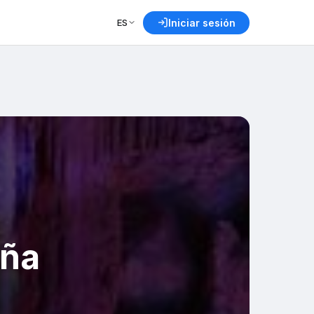
ES
Iniciar sesión
aña