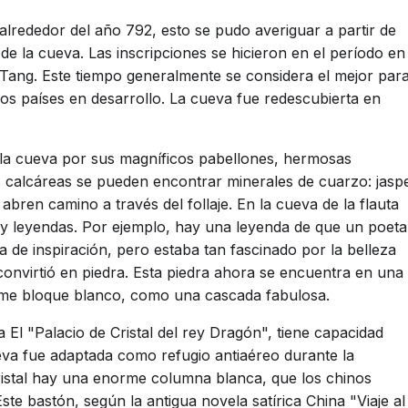
alrededor del año 792, esto se pudo averiguar a partir de
 de la cueva. Las inscripciones se hicieron en el período en
 Tang. Este tiempo generalmente se considera el mejor par
os países en desarrollo. La cueva fue redescubierta en
a la cueva por sus magníficos pabellones, hermosas
s calcáreas se pueden encontrar minerales de cuarzo: jasp
abren camino a través del follaje. En la cueva de la flauta
 leyendas. Por ejemplo, hay una leyenda de que un poeta
a de inspiración, pero estaba tan fascinado por la belleza
 convirtió en piedra. Esta piedra ahora se encuentra en una
orme bloque blanco, como una cascada fabulosa.
 El "Palacio de Cristal del rey Dragón", tiene capacidad
ueva fue adaptada como refugio antiaéreo durante la
ristal hay una enorme columna blanca, que los chinos
te bastón, según la antigua novela satírica China "Viaje al