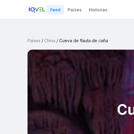
Feed
Países
Historias
Países
/
China
/
Cueva de flauta de caña
Cu