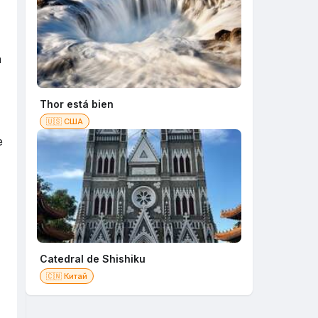
a
Thor está bien
🇺🇸 США
e
Catedral de Shishiku
🇨🇳 Китай