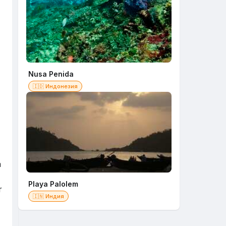
Nusa Penida
🇮🇩 Индонезия
a
Playa Palolem
r
🇮🇳 Индия