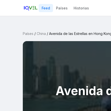
Feed
Países
Historias
Países
/
China
/
Avenida de las Estrellas en Hong Kon
Avenida d