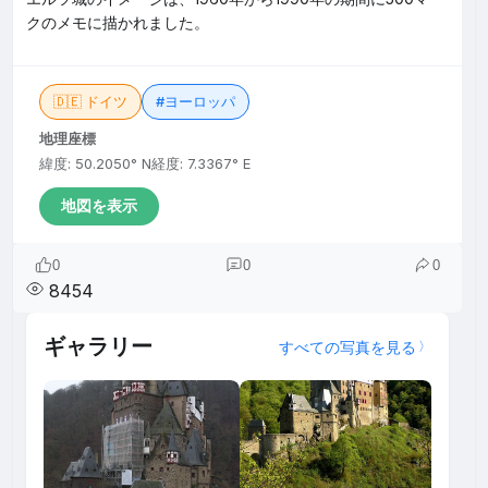
クのメモに描かれました。
🇩🇪 ドイツ
#ヨーロッパ
地理座標
緯度: 50.2050° N
経度: 7.3367° E
地図を表示
0
0
0
8454
ギャラリー
すべての写真を見る