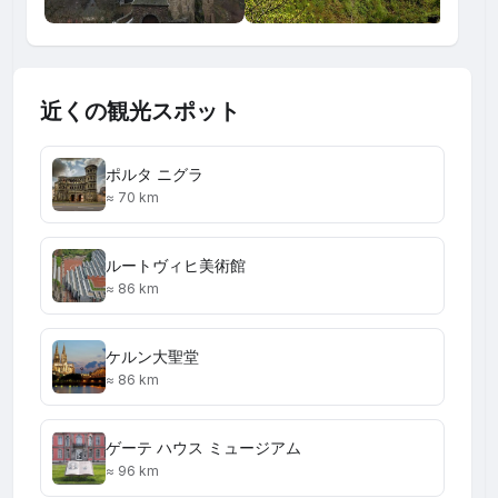
近くの観光スポット
ポルタ ニグラ
≈ 70 km
ルートヴィヒ美術館
≈ 86 km
ケルン大聖堂
≈ 86 km
ゲーテ ハウス ミュージアム
≈ 96 km