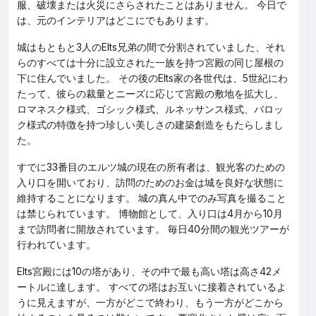
服、破壊または火災にさらされたことはありません。 今日で
は、元のインテリアはどこにでもあります。
城はもともと3人のElts兄弟の間で分割されていました、それ
らのすべては十分に設立された一族を持つ宮殿の同じ屋根の
下に住んでいました。 その後のElts家の各世代は、5世紀にわ
たって、彼らの裁量とニーズに応じて宮殿の敷地を拡大し、
ロマネスク様式、ゴシック様式、ルネッサンス様式、バロッ
ク様式の特徴を持つ珍しい美しさの建築創造をもたらしまし
た。
すでに33番目のエルツ城の現在の所有者は、観光客のための
入り口を開いており、訪問のためのお金は城を良好な状態に
維持することになります。 城の真ん中でのみ写真を撮ること
は禁じられています。 博物館として、入り口は4月から10月
まで訪問者に開放されています。 毎日40分間の観光ツアーが
行われています。
Elts宮殿には10の塔があり、その中で最も高い塔は高さ42メ
ートルに達します。 すべての塔はお互いに接着されているよ
うに見えますが、一方がどこで終わり、もう一方がどこから