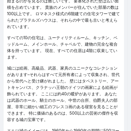
始まるのかを見るのは難しいです。 要塞化された壁は広い面
積を占めています。 貴族のメンバーが住んでいた部屋の数は
100以上です。 ロマネスク様式の6階建ての住宅タワーで建て
られたプラテルズハウスは、それらの中で最も古いと考えら
れています。
すべての10の住宅は、ユーティリティルーム、キッチン、ベ
ッドルーム、メインホール、チャペルで、建物の完全な複合
体を持っています。 現在、すべての住居は4階に収束してい
ます。
城には絵画、高級品、武器、家具のユニークなコレクション
があります–それらはすべて元所有者によって収集され、世代
から世代へと受け継がれました。 壁にはタペストリー、アー
トキャンバス、クラナッハ王朝のドイツの画家による絵画が
飾られています。 ここには約40の暖炉があります。 あなた
は武器のホール、騎士のホール、中世の台所、伯爵夫人の部
屋、非常に細かい細工のフレスコ画のある寝室を見ることが
できます。 特に価値のあるのは、500以上の芸術の傑作を収
容する城の宝庫です。
エルツ城のイメージは、1960年から1990年の期間に500マー