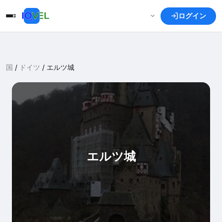
ログイン
国
/
ドイツ
/
エルツ城
エルツ城