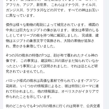
アフリカ、アジア、新世界。 これらはドナウ川、ナイル川、
ガンジス川、ラプラタ川などの川です。 すべての神はお互い
に異なっています。
傑作は様々な動物の彫刻によって補完されています。 構図の
中央には巨大なエジプトの像があります。 彼女は希望のしる
しとしてオリーブの枝を持つ鳩に戴冠しました。 完成後、建
物はエジプトの象形文字で装飾され、大陸の果物が追加さ
れ、豊かさを象徴していました。
4つの川の噴水の特徴の1つは、顔が布で覆われたナイル神の
像です。 この事実は、建設時に川の源がまだ知られていなか
ったという事実によって説明されました、それはほとんど研
究されていませんでした。
バロック様式の噴水は高価な素材で作られています-アスワン
花崗岩。 いくつかの情報源によると、彼は特別にローマに連
れて行かれました。 他の情報源は、オベリスクがイタリアで
作られたことを示しています。
街のどこからでも4つの川の噴水に行くのは簡単で、公共交通