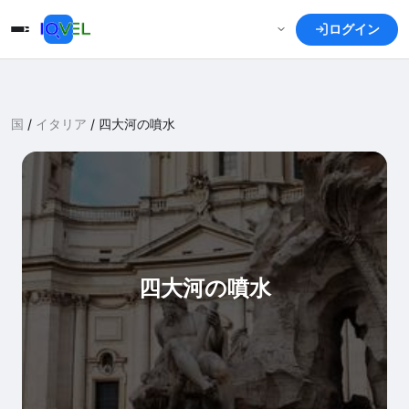
ログイン
国
/
イタリア
/
四大河の噴水
四大河の噴水