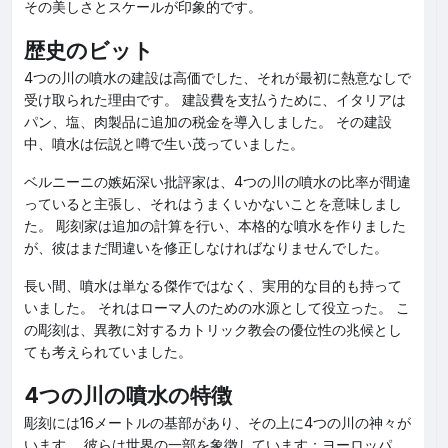
その美しさとスケールが印象的です。
歴史のビット
4つの川の噴水の建設は高価でした、それが最初に熱意なしで
受け取られた理由です。 建設費を支払うために、イタリアは
パン、塩、肉製品に追加の税金を導入しました。 その建設
中、噴水は伝説と噂で生い茂っていました。
ベルニーニの嫉妬深い批評家は、4つの川の噴水の比率が間違
っていると主張し、それはうまくいかないことを意味しまし
た。 彫刻家は追加の計算を行い、本格的な噴水を作りました
が、彼はまだ間違いを修正しなければなりませんでした。
長い間、噴水は単なる傑作ではなく、実用的な目的も持って
いました。 それはローマ人のための水源として役立った。 こ
の彫刻は、異教に対するカトリック教会の優位性の兆候とし
ても考えられていました。
4つの川の噴水の特徴
彫刻には16メートルの基部があり、その上に4つの川の神々が
います。 彼らは世界の一部を象徴しています：ヨーロッパ、