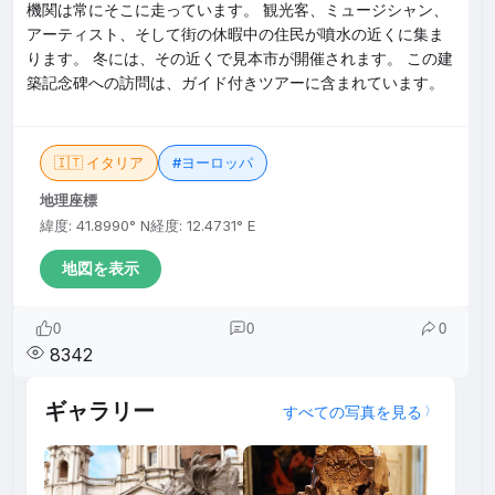
機関は常にそこに走っています。 観光客、ミュージシャン、
アーティスト、そして街の休暇中の住民が噴水の近くに集ま
ります。 冬には、その近くで見本市が開催されます。 この建
築記念碑への訪問は、ガイド付きツアーに含まれています。
🇮🇹 イタリア
#ヨーロッパ
地理座標
緯度: 41.8990° N
経度: 12.4731° E
地図を表示
0
0
0
8342
ギャラリー
すべての写真を見る