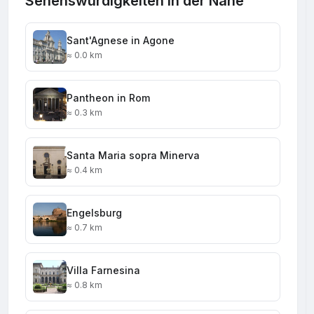
Sehenswürdigkeiten in der Nähe
Sant'Agnese in Agone
≈ 0.0 km
Pantheon in Rom
≈ 0.3 km
Santa Maria sopra Minerva
≈ 0.4 km
Engelsburg
≈ 0.7 km
Villa Farnesina
≈ 0.8 km