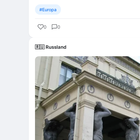
#Europa
0
0
🇷🇺 Russland