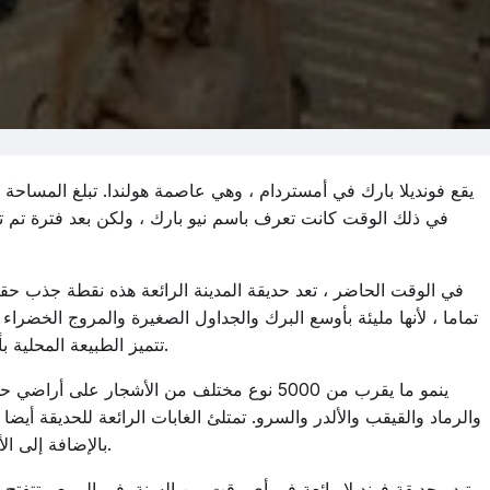
في ذلك الوقت كانت تعرف باسم نيو بارك ، ولكن بعد فترة تم تغ
في الوقت الحاضر ، تعد حديقة المدينة الرائعة هذه نقطة جذب حقيق
تماما ، لأنها مليئة بأوسع البرك والجداول الصغيرة والمروج الخضرا
تتميز الطبيعة المحلية بأبسط الجمال ، ويشعر ضيوف الحديقة بالحرية والهم.
ينمو ما يقرب من 5000 نوع مختلف من الأشجار عل
والرماد والقيقب والألدر والسرو. تمتلئ الغابات الرائعة للحديقة أ
بالإضافة إلى الأنواع الأخرى التي تجذب مجموعة متنوعة من الطيور.
تبدو حديقة فونديلا رائعة في أي وقت من السنة. في الربيع ، تتفتح ا