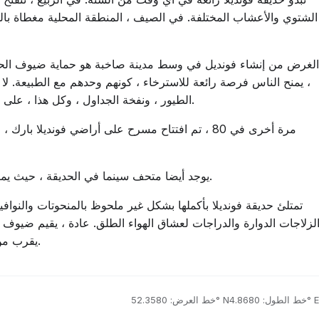
الشتوي والأعشاب المختلفة. في الصيف ، المنطقة المحلية مغطاة با
الغرض من إنشاء فونديل في وسط مدينة صاخبة هو حماية ضيوف الحد
، يمنح الناس فرصة رائعة للاسترخاء ، كونهم وحدهم مع الطبيعة. ل
الطيور ، ونفخة الجداول ، وكل هذا ، على بعد دقائق قليلة سيرا على الأقدام من صخب المدينة.
مرة أخرى في 80 ، تم افتتاح مسرح على أراضي فونديلا 
يوجد أيضا متحف سينما في الحديقة ، حيث يمكنك قضاء وقت رائع في الاستمتاع بالسينما العالمية.
تمتلئ حديقة فونديلا بأكملها بشكل غير ملحوظ بالمنحوتات والنواف
لزلاجات الدوارة والدراجات لعشاق الهواء الطلق. عادة ، يقيم ضيوف ا
يقرب من 10 ملايين شخص حديقة فانديلا في هولندا كل عام.
خط الطول: 4.8680° E
خط العرض: 52.3580° N