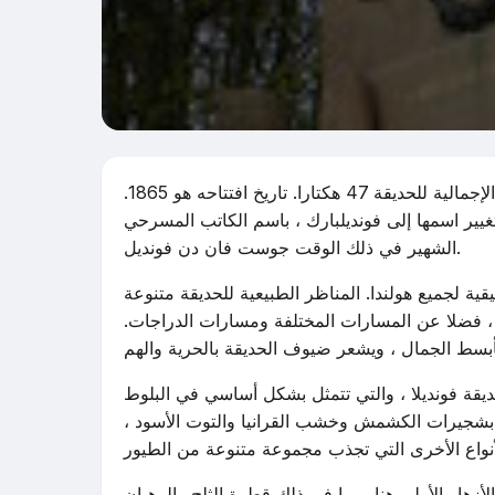
يقع فونديلا بارك في أمستردام ، وهي عاصمة هولندا. تبلغ المساحة الإجمالية للحديقة 47 هكتارا. تاريخ افتتاحه هو 1865.
يير اسمها إلى فونديلبارك ، باسم الكاتب المسرحي
الشهير في ذلك الوقت جوست فان دن فونديل.
ية لجميع هولندا. المناظر الطبيعية للحديقة متنوعة
ء ، فضلا عن المسارات المختلفة ومسارات الدراجات.
ى أراضي حديقة فونديلا ، والتي تتمثل بشكل أساسي في البلوط
يضا بشجيرات الكشمش وخشب القرانيا والتوت الأسود ،
لأزهار الأولى هنا ، بما في ذلك قطرة الثلج والرهبان