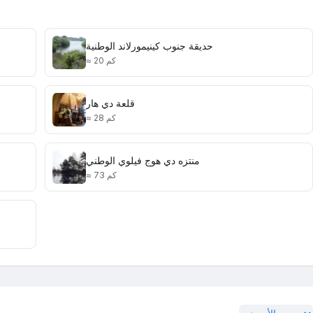
حديقة جنوب كينيمورلاند الوطنية
≈ 20 كم
قلعة دي هار
≈ 28 كم
منتزه دي هوج فيلوي الوطني
≈ 73 كم