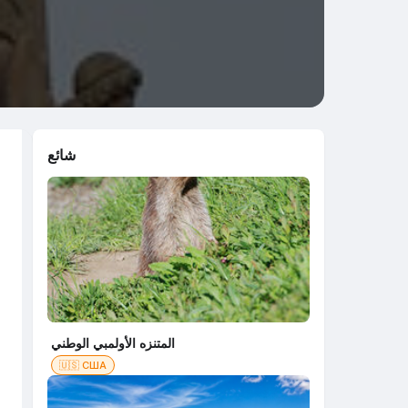
شائع
المتنزه الأولمبي الوطني
🇺🇸 США