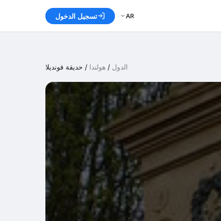
AR
تسجيل الدخول
الدول
/
هولندا
/
حديقة فونديلا