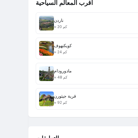
أقرب المعالم السياحية
ناردن
≈ 20 كم
كويكنهوف
≈ 24 كم
مادورودام
≈ 48 كم
قرية جيثورن
≈ 92 كم