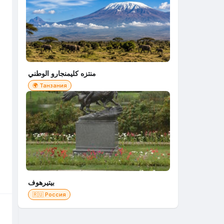
منتزه كليمنجارو الوطني
🌍 Танзания
ا
بيتيرهوف
🇷🇺 Россия