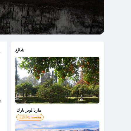
شائع
د
و
ماريا لويز بارك
🇪🇸 Испания