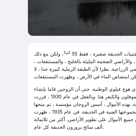
كم2
نيات الحديقة صغيرة ، فقط 55
، ولكن مع ذلك
، والأراضي الضخمة المليئة بالخلنج ، والمستنقعات ،
الزراعية. نظرا لأن الطبقة الرملية كبيرة جدا ، لا
ي هوج فيلوي الوطنية. حتى أن الزوجين قاما بإنشاء
محمية طبيعية صغيرة من منطقة الصيد الخاصة بهما. أحضروا الموفلون والكنغر هنا. وبالفعل في عام 1930 ، قررت
طريق دفع 800 ، 000 غيلدر إلى الحديقة. بهذه الأموال ، أسس الزوجان مؤسسة ، تم منحها
أيضا في أيدي الدولة ، ووعدا أيضا بأن تعرض هيلينا كريلر مولر مجموعتها الفنية في الحديقة. في عام 1935 ، ظهرت
ميع الأموال على تطوير الأراضي. أكثر من ثلاثمائة
ألف سائح يزورون الحديقة كل عام.