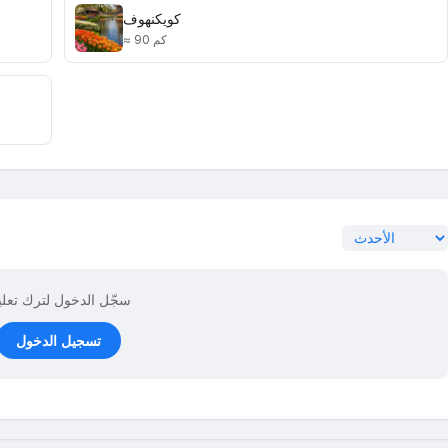
كويكنهوف
≈ 90 كم
سجّل الدخول لترك تعل
تسجيل الدخول