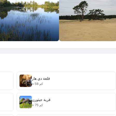
قلعة دي هار
≈ 58 كم
قرية جيثورن
≈ 75 كم