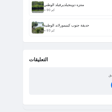
منتزه دوينجيلديرفيلد الوطني
≈ 90 كم
حديقة جنوب كينيمورلاند الوطنية
≈ 93 كم
التعليقات
يق