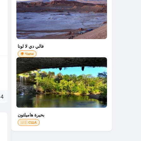
فالي دي لا لونا
🌍 Чили
64
بحيرة هاميلتون
🇺🇸 США