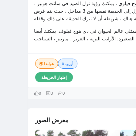
ج فيلوي ، يمكنك رؤية نزل الصيد في سانت هوبير ،
الذي بناه المهندس المعماري بيرلاج في عام 1919. يمكن الدخول إلى الحديقة نفسها من 3 مداخل ، حيث يتم فرض
مثلي عالم الحيوان في دي هوج فيلوف. يمكنك أيضا
#أوروبا
🌍 هولندا
إظهار الخريطة
0
0
0
معرض الصور