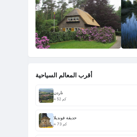
أقرب المعالم السياحية
ناردن
≈ 52 كم
حديقة فونديلا
≈ 73 كم