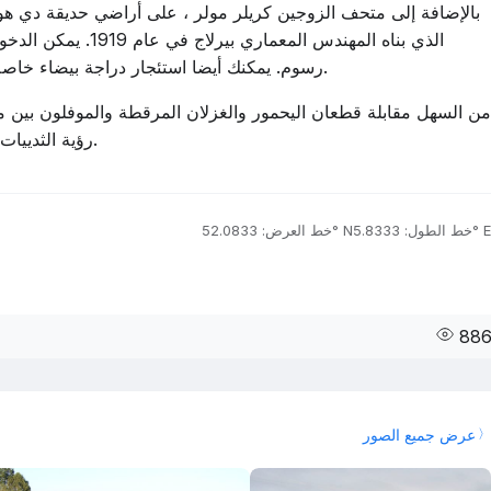
بالإضافة إلى متحف الزوجين كريلر مولر ، على أراضي حديقة دي هو
رسوم. يمكنك أيضا استئجار دراجة بيضاء خاصة هناك ، شريطة أن لا تترك الحديقة على ذلك وقفله.
من السهل مقابلة قطعان اليحمور والغزلان المرقطة والموفلون بين م
رؤية الثدييات الصغيرة: الأرانب البرية ، الغرير ، مارتنز ، السناجب.
خط الطول: 5.8333° E
خط العرض: 52.0833° N
88
عرض جميع الصور