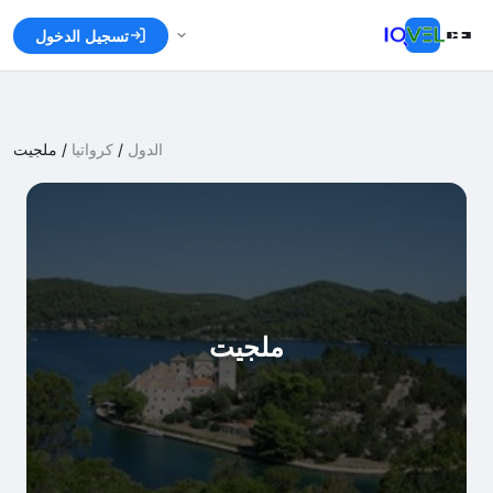
تسجيل الدخول
الدول
/
كرواتيا
/
ملجيت
ملجيت