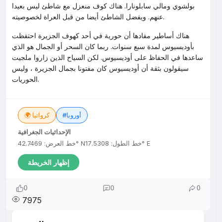
بولشوي ومالي سابلونارا. هناك كوف منعزل مع شاطئ ليس بعيدا
عنهم. ويفضل الشاطئ أيضا من قبل العراة لخصوصيته.
هناك أساطير مفادها أن حورية في أحد كهوف الجزيرة احتفظت
بأوديسيوس لمدة سبع سنوات. ربما كان السحر أو الجمال هو الذي
ساعدها في الحفاظ على أوديسيوس. لكن السياح الذين زاروا ملجيت
سيقولون بثقة أن أوديسيوس كان مفتونا بجمال الجزيرة ، وليس
الحوريات.
#أوروبا
🌍 كرواتيا
الإحداثيات الجغرافية
خط الطول: 17.5308° E
خط العرض: 42.7469° N
إظهار الخريطة
0
0
0
7975