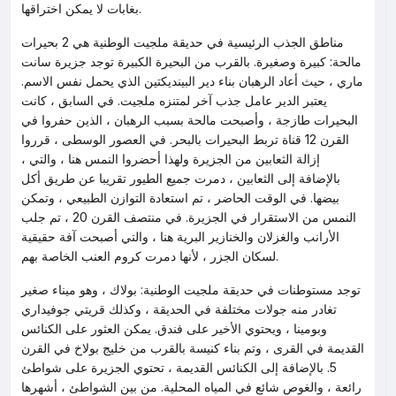
بغابات لا يمكن اختراقها.
مناطق الجذب الرئيسية في حديقة ملجيت الوطنية هي 2 بحيرات
مالحة: كبيرة وصغيرة. بالقرب من البحيرة الكبيرة توجد جزيرة سانت
ماري ، حيث أعاد الرهبان بناء دير البينديكتين الذي يحمل نفس الاسم.
يعتبر الدير عامل جذب آخر لمتنزه ملجيت. في السابق ، كانت
البحيرات طازجة ، وأصبحت مالحة بسبب الرهبان ، الذين حفروا في
القرن 12 قناة تربط البحيرات بالبحر. في العصور الوسطى ، قرروا
إزالة الثعابين من الجزيرة ولهذا أحضروا النمس هنا ، والتي ،
بالإضافة إلى الثعابين ، دمرت جميع الطيور تقريبا عن طريق أكل
بيضها. في الوقت الحاضر ، تم استعادة التوازن الطبيعي ، وتمكن
النمس من الاستقرار في الجزيرة. في منتصف القرن 20 ، تم جلب
الأرانب والغزلان والخنازير البرية هنا ، والتي أصبحت آفة حقيقية
لسكان الجزر ، لأنها دمرت كروم العنب الخاصة بهم.
توجد مستوطنات في حديقة ملجيت الوطنية: بولاك ، وهو ميناء صغير
تغادر منه جولات مختلفة في الحديقة ، وكذلك قريتي جوفيداري
وبومينا ، ويحتوي الأخير على فندق. يمكن العثور على الكنائس
القديمة في القرى ، وتم بناء كنيسة بالقرب من خليج بولاخ في القرن
5. بالإضافة إلى الكنائس القديمة ، تحتوي الجزيرة على شواطئ
رائعة ، والغوص شائع في المياه المحلية. من بين الشواطئ ، أشهرها