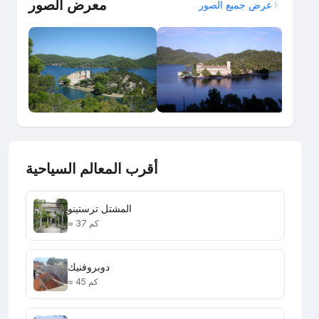
معرض الصور
عرض جميع الصور
أقرب المعالم السياحية
المشتل ترستينو
≈ 37 كم
دوبروفنيك
≈ 45 كم