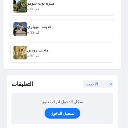
منتزه بوت شومو
≈ 58 كم
حديقة التويلري
≈ 58 كم
متحف رودين
≈ 58 كم
التعليقات
سجّل الدخول لترك تعليق
تسجيل الدخول