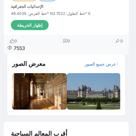
الإحداثيات الجغرافية
خط الطول: 2.7022° E
خط العرض: 48.4039° N
إظهار الخريطة
0
0
0
7553
معرض الصور
عرض جميع الصور
أقرب المعالم السياحية