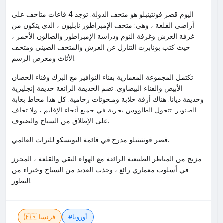
اليوم قصر فونتينبلو هو متحف الدولة. توجد 4 قاعات متاحف على
أراضي القلعة ، وهي: متحف الإمبراطور نابليون ، الذي يتكون من
غرفة العرش وغرفة النوم ودراسة الإمبراطور والصالون الأحمر ،
حيث كتب بونابرت التنازل عن العرش والمتحف الصيني ومتحف
الأثاث ومعرض الرسم.
تكتمل المجموعة المعمارية بفناء النوافير مع البرك وفناء الحصان
الأبيض والفناء البيضاوي. تضم الحديقة الرائعة حديقة إنجليزية
وحديقة ديانا. هناك أزقة خلابة ومنحوتات رخامية. كل هذا محاط بغابة
الصنوبر. تتجول الطاووس بحرية في جميع أنحاء الإقليم ، ولا تخاف
على الإطلاق من السياح والضيوف.
قصر فونتينبلو مدرج في قائمة اليونسكو للتراث العالمي.
مزيج من المناظر الطبيعية الرائعة مع الهواء النقي والقلعة ، المحرز
في أسلوب معماري رائع ، وجذب العديد من السياح وخبراء من
التطور.
#أوروبا
🇫🇷 فرنسا