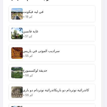
في ليه فيكونت
≈ 18 كم
غابة فانسن
≈ 51 كم
سراديب الموتى في باريس
≈ 55 كم
حديقة لوكسمبورغ
≈ 56 كم
كاتدرائية نوتردام دو باريكاتدرائية نوتردام دو باري
≈ 56 كم