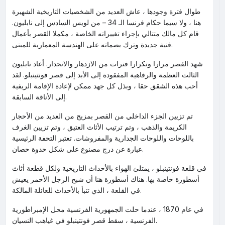
طوال فترة وجودها ، عاش العديد من الشخصيات التاريخية الشهيرة
هنا ، ولا سيما حكام فرنسا الـ 34 – من لويس السادس إلى نابليون.
قام كل مالك متتالي بإجراء تغييراته الخاصة ، مكملا القصر بأعمال
فنية جديدة وترك بصماته على الهندسة المعمارية للمبنى.
شهد القصر مرارا وتكرارا فترات من الازدهار والانحدار. أعاد نابليون
الثالث العظمة والرفاهية المفقودة إلى الأبد إلى قصر فونتينبلو. لقد
أحب هذه الشقق حقا ، وبذل كل جهد ممكن لإعادة الإقامة الريفية
إلى الأناقة السابقة.
تم تزيين الجزء الداخلي من القصر بمزيج من العديد من الأحجار
الكريمة والذهب ، وتم ترتيب الأثاث العتيق ، وتم تزيين الغرف
باللوحات واللوحات الجدارية والمفروشات. تعتبر التحفة الرئيسية
عبارة عن درج مصنوع على شكل حدوة حصان.
في قلعة فونتينبلو ، يمتلئ الهواء بالأحداث التاريخية ولكل قطعة أثاث
أسطورة خاصة بها. هناك أسطورة هنا أن شبح الرجل الأحمر يعيش
في القلعة ، الذي تنبأ بالأحداث للعائلة المالكة.
في عام 1870 ، عندما حلت الجمهورية الفرنسية محل الإمبراطورية
الفرنسية ، سقط قصر فونتينبلو في غياهب النسيان.