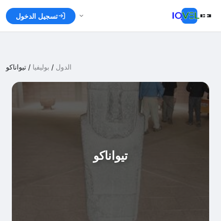
تسجيل الدخول
الدول
/
بوليفيا
/
تيواناكو
تيواناكو