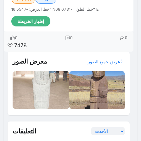
خط الطول: -68.6731° E
خط العرض: -16.5547° N
إظهار الخريطة
0
0
0
7478
معرض الصور
عرض جميع الصور
التعليقات