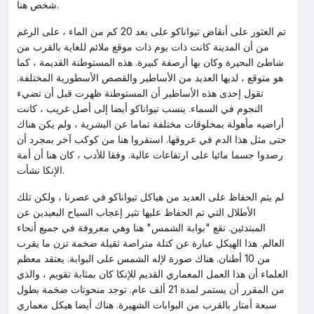
شخص هنا.
تم العثور على أنقاض تيواناكو على بعد 20 كم من الماء ، على الرغم
من أن المدينة كانت ذات يوم ذات موقع ملائم للغاية بالقرب من
شاطئ البحيرة وكان بها أرصفة كبيرة. هذه المستوطنة القديمة ، كما
هو متوقع ، لديها العديد من الأساطير والقصص الأسطورية المختلفة.
تقول إحدى هذه الأساطير أن المستوطنة ظهرت قبل أن تضيء
النجوم في السماء. ينسب تيواناكو أيضا إلى أصل غريب ، كانت
أراضيه مأهولة بمخلوقات مختلفة تماما عن البشرية ، ولم يكن هناك
حتى مثل هذا الدم في عروقها. استقروا هنا من كوكب آخر بمجرد أن
رصدوا جسما مائيا على ارتفاعات عالية. وفقا للأدب ، كان هنا أن أمة
الإنكا نشأت.
لم يتم الحفاظ على العديد من هياكل تيواناكو في عصرنا ، ولكن تلك
الأطلال التي تم الحفاظ عليها تثير إعجاب السياح البعيدين عن
المبتدئين. تقع "بوابة الشمس" هنا وهي معروفة في جميع أنحاء
العالم. هذا الهيكل عبارة عن كتلة متراصة ثقيلة ضخمة تزن ما يقرب
من 10 أطنان. هناك صورة لإله الشمس على البوابة. يعتقد معظم
العلماء أن هذا العمل المعماري القديم للإنكا كان بمثابة تقويم ، والذي
من المقرر أن يستمر لمدة 21 ألف عام. توجد منحوتات ضخمة بطول
سبعة أمتار بالقرب من البوابات الشهيرة. هناك أيضا هيكل معماري