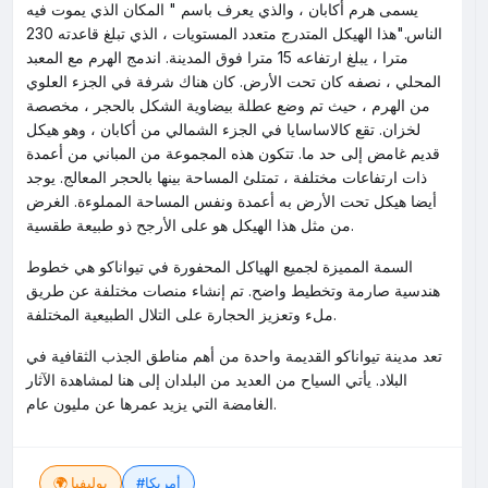
يسمى هرم أكابان ، والذي يعرف باسم " المكان الذي يموت فيه
الناس."هذا الهيكل المتدرج متعدد المستويات ، الذي تبلغ قاعدته 230
مترا ، يبلغ ارتفاعه 15 مترا فوق المدينة. اندمج الهرم مع المعبد
المحلي ، نصفه كان تحت الأرض. كان هناك شرفة في الجزء العلوي
من الهرم ، حيث تم وضع عطلة بيضاوية الشكل بالحجر ، مخصصة
لخزان. تقع كالاساسايا في الجزء الشمالي من أكابان ، وهو هيكل
قديم غامض إلى حد ما. تتكون هذه المجموعة من المباني من أعمدة
ذات ارتفاعات مختلفة ، تمتلئ المساحة بينها بالحجر المعالج. يوجد
أيضا هيكل تحت الأرض به أعمدة ونفس المساحة المملوءة. الغرض
من مثل هذا الهيكل هو على الأرجح ذو طبيعة طقسية.
السمة المميزة لجميع الهياكل المحفورة في تيواناكو هي خطوط
هندسية صارمة وتخطيط واضح. تم إنشاء منصات مختلفة عن طريق
ملء وتعزيز الحجارة على التلال الطبيعية المختلفة.
تعد مدينة تيواناكو القديمة واحدة من أهم مناطق الجذب الثقافية في
البلاد. يأتي السياح من العديد من البلدان إلى هنا لمشاهدة الآثار
الغامضة التي يزيد عمرها عن مليون عام.
#أمريكا
🌍 بوليفيا