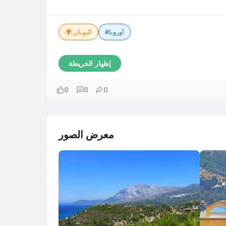
#أوروبا
🌍 اليونان
إظهار الخريطة
0
0
0
معرض الصور