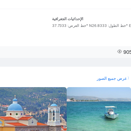
الإحداثيات الجغرافية
خط الطول: 26.8333° E
خط العرض: 37.7333° N
90
عرض جميع الصور