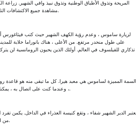
المريحة وتذوق الأطباق الوطنية وتذوق نبيذ وافي الشهير. زراعة ا
مشاهدة جميع الاكتشافات التاريخية التي نجت حتى يومنا هذا في متحف الحفريات.
لزيارة ساموس ، وعدم رؤية الكهف الشهير حيث كتب فيثاغورس أعم
على طول منحدر مرتفع. من الأعلى ، هناك بانوراما خلابة للمدينة 
تذكاري للفيلسوف في العالم. أولئك الذين يحبون الرومانسية لن يتركو
لسمة المميزة لساموس هي معبد هيرا. كل ما تبقى منه هو قاعدة روعت
، وعندما كنت على اتصال به ، يمكنك أن تشعر الطاقة المنتهية ولايته من القوى القديمة.
عتبر الدير الشهير شفاء ، وتقع كنيسة العذراء في الداخل. يكمن تفرد 
من المؤمنين من جميع أنحاء العالم للصلاة وتلقي الشفاء.