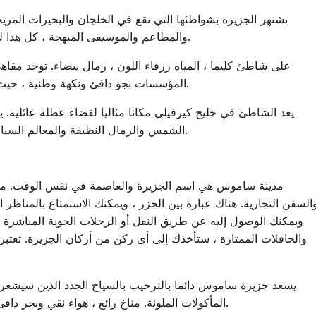
تشتهر الجزيرة بشواطئها التي تقع في الخلجان والبحيرات المري
والمطاعم والموسيقى المبهجة ، كل هذا لن يجعلك تشعر بالملل على شواطئ مدينة فيثاغوريو.
على شاطئ كليما ، المياه زرقاء اللون ، رمال بيضاء. توجد مق
المؤسسات بجو دافئ ونكهة وطنية ، حيث يمكنك الاسترخاء مع جميع أفراد الأسرة أو الشركة.
يعد الشاطئ في خليج كيرفيلي مكانا مثاليا لقضاء عطلة عائلية. ي
الشمس والرمال النظيفة والمعالم السياحية ومكان رائع للأطفال الصغار لقضاء بعض الوقت.
مدينة ساموس هي اسم الجزيرة والعاصمة في نفس الوقت. مين
السفن التجارية. هناك عبارة بين الجزر ، ويمكنك الاستمتاع بالمناظر 
ويمكنك الوصول إليه عن طريق النقل أو الرحلات الجوية المباشرة م
والحافلات الممتازة ، ستأخذك إلى أي ركن من أركان الجزيرة. تعتبر
يسعد جزيرة ساموس دائما بالترحيب بالسياح الجدد الذين سيش
المأكولات الملونة. مناخ رائع ، هواء نقي وبحر دافئ ، أحاسيس جديدة ، ما هو مطلوب أيضا لراحة جيدة.