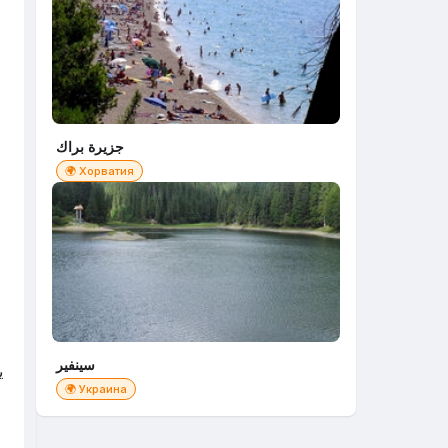
جزيرة براك
🌍 Хорватия
ا
سينفير
ي
🌍 Украина