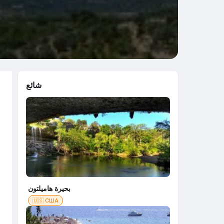
شائع
بحيرة هاميلتون
🇺🇸 США