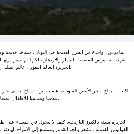
ساموس ، واحدة من الجزر القديمة في اليونان. مشاهد قديمة وطب
شهدت ساموس المستقلة الدمار والازدهار ، لكنها لم تمس إرثها ال
الجزيرة العالم أبيقور ، عالم الفلك أريستارخوس ، والفيلسوف فيثاغورس في وقت واحد.
اكتسب مناخ البحر الأبيض المتوسط شعبية بين السياح. صيف حار ، شت
علاجيا ومناسبا للأطفال الصغار والكبار. سيجد الجميع ركنهم المفضل في ساموس.
الجزيرة مليئة بالكنوز التاريخية. كيف لا تتجول في المساء على 
الفوانيس القديمة ، تشعر بالجو القديم وتستمع إلى الأمواج الهادئة لل