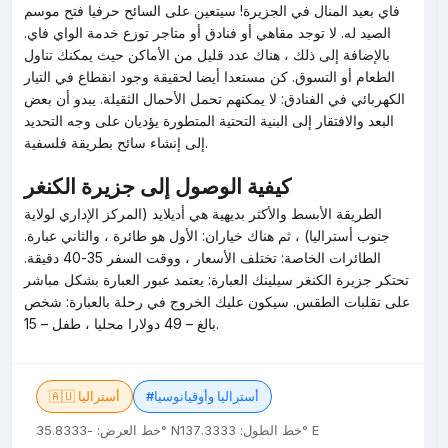
فاي بعيد المنال في الجزيرة! سيتعين على السائح حرفيا فتح موسم
الصيد له. لا توجد مقاهي أو فنادق أو متاجر توزع خدمة الواي فاي.
بالإضافة إلى ذلك ، هناك عدد قليل من الأماكن حيث يمكنك تناول
الطعام أو التسوق. كن مستعدا أيضا لحقيقة وجود انقطاع في التيار
الكهربائي في الفنادق: لا يمكنهم تحمل الأحمال الثقيلة. يبدو أن بعض
البعد والافتقار إلى البنية التحتية المتطورة يؤديان على وجه التحديد
إلى إنشاء سائح بطريقة فلسفية.
كيفية الوصول إلى جزيرة الكنغر
الطريقة الأبسط والأكثر بديهية هي أديلايد (المركز الإداري لولاية
جنوب أستراليا) ، ثم هناك خياران: الأول هو طائرة ، والثاني عبارة.
الطائرات الخاصة: تختلف الأسعار ، ووقت السفر 35-40 دقيقة.
تحتكر جزيرة الكنغر سيلينك العبارة: يعتمد عبور العبارة بشكل مباشر
على تقلبات الطقس. سيكون عليك الخروج في رحلة بالعبارة: شخص
بالغ – 49 دولارا محليا ، طفل – 15.
#أستراليا وأوقيانوسيا
🇦🇺 أستراليا
خط الطول: 137.3333° E
خط العرض: -35.8333° N