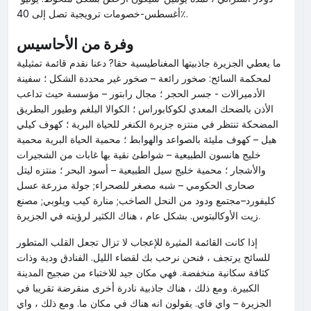
أغسطس-خصومات ترويجية تصل إلى 40٪.
وفرة من الأحاسيس
ما يعطي الجزيرة جاذبيتها المغناطيسية حقا? دعنا نقدم قائمة تمثيلية
لمحكمة السائح: صخور رائعة – صخور غير محددة الشكل ؛ سفينة
الأدميرالات - جسر الحجر ؛ مجال رابتور – مؤسسة حيث تداعب
الأذن بالضحك المعدي لكوكابوراس ؛ الكوالا البلغم وطيور البطريق
المضحكة تنتظر في منتزه جزيرة الكنغر للحياة البرية ؛ كهوف كيلي
هيل – كهوف مليئة بالصواعد والهوابط ؛ محمية الحياة البرية محمية
خليج هانسون الطبيعية – شواطئ نقية بها غابات من الشجيرات
والأشجار ؛ محمية خليج سيل الطبيعية – أسود البحر ؛ منتزه ليتل
صحارى الحكومي – شبه مصغر للصحراء; جولة مزرعة عسل
كليفورد–مجتمع ودود من النحل الصاخب; منارة كيب ويلوبي; مصنع
زيت الأوكالبتوس. بشكل عام ، هناك الكثير لرؤيته في الجزيرة.
إذا كانت القائمة المثيرة للإعجاب لا تزال تجعل القلب المتطور
للسائح يرتجف ، فنحن نرحب بك لقضاء الليل. الفنادق ودية وذات
كثافة سكانية منخفضة. فهي مكان جيد للاختباء من ضجيج المدينة
الكبيرة. ومع ذلك ، هناك جاذبية نادرة أخرى منقرضة تقريبا في
الجزيرة – واي فاي. يقولون انه هناك في مكان ما. ومع ذلك ، واي