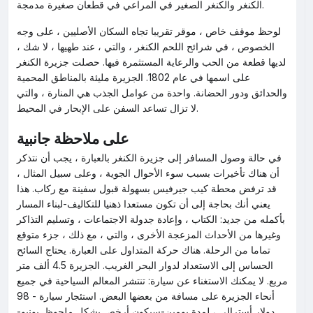
الكنغر والكنغر الصغير في المراعي في قطعان صغيرة مدمجة.
لوحظ موقف خاص ، موقر تقريبا تجاه السكان الأصليين ، على وجه
الخصوص ، في شرائح اللحم الكنغر ، والتي ، عند طهيها ، لا شك ،
لديها قطعة من الحب والرعاية المستثمرة فيها. حصلت جزيرة الكنغر
على اسمها في عام 1802. الجزيرة مليئة بالمناطق المحمية
والحدائق ودور الحضانة. واحدة من عوامل الجذب هي المنارة ، والتي
لا تزال تساعد السفن على الإبحار في المحيط.
على ملاحظة جانبية
في حالة وصول المسافر إلى جزيرة الكنغر بالعبارة ، يجب أن نتذكر
أن هناك تأخيرات بسبب سوء الأحوال الجوية ، وعلى سبيل المثال ،
قد ترفض محطة كيب جيرفيس بسهولة قبول سفينة مع ركاب. هذا
يعني أنك بحاجة إلى أن تكون مستعدا ذهنيا للتكاليف-لبناء المسار
بأكمله من جديد: الكتاب ، وإعادة جدولة الاجتماعات ، وتسليم التذاكر
وغيرها من الأحداث المزعجة الأخرى ، والتي ، مع ذلك ، جزء متوقع
تماما من الرحلة. هناك حركة المتداول على العبارة. يحتاج السائح
الحساس إلى الاستعداد لدوار البحر الغريب. الجزيرة 4.5 ألف متر
مربع. لا يمكنك الاستغناء عن سيارة: تنتشر المعالم السياحية في جميع
أنحاء الجزيرة على مسافة من بعضها البعض. استئجار سيارة - 98
دولار أسترالي ، لمدة يومين-سيكون أرخص بشكل ملحوظ. يونيو-