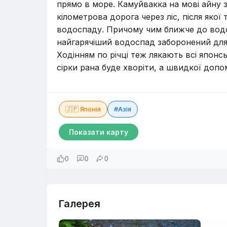
прямо в море. Камуйвакка на мові айну з
кілометрова дорога через ліс, після якої
водоспаду. Причому чим ближче до водо
найгарячіший водоспад заборонений для 
Ходінням по річці теж лякають всі японс
сірки рана буде хворіти, а швидкої допом
🇯🇵 Японія
#Азія
Показати карту
0
0
0
Галерея