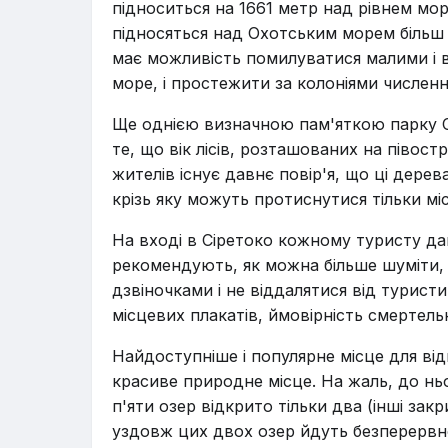
підноситься на 1661 метр над рівнем моря
підносяться над Охотським морем більш 
має можливість помилуватися малими і 
море, і простежити за колоніями численн
Ще однією визначною пам'яткою парку Сі
те, що вік лісів, розташованих на півост
жителів існує давнє повір'я, що ці дере
крізь яку можуть протиснутися тільки мі
На вході в Сіретоко кожному туристу да
рекомендують, як можна більше шуміти,
дзвіночками і не віддалятися від турист
місцевих плакатів, ймовірність смертел
Найдоступніше і популярне місце для від
красиве природне місце. На жаль, до нь
п'яти озер відкрито тільки два (інші закр
уздовж цих двох озер йдуть безперервно