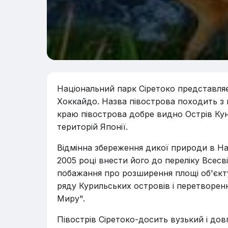
Національний парк Сіретоко представляє 
Хоккайдо. Назва півострова походить з м
краю півострова добре видно Острів Ку
територій Японії.
Відмінна збереження дикої природи в Н
2005 році внести його до переліку Всес
побажання про розширення площі об'єкту
ряду Курильських островів і перетворен
Миру".
Півострів Сіретоко-досить вузький і дов