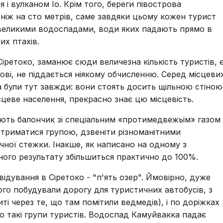
 і вулканом Іо. Крім того, береги півострова
ніж на сто метрів, саме завдяки цьому кожен турист
великими водоспадами, води яких падають прямо в
их птахів.
ретоко, заманює сюди величезна кількість туристів, 
рові, не піддається ніякому обчисленню. Серед місцеви
ва були тут завжди: вони стоять досить щільною стіною
сцеве населення, прекрасно знає цю місцевість.
ють балончик зі спеціальним «протимедвежьім» газом 
 триматися групою, дзвеніти різноманітними
ичної стежки. Інакше, як написано на одному з
ьного результату збільшиться практично до 100%.
відування в Сіретоко - "п'ять озер". Ймовірно, дуже
ого побудували дорогу для туристичних автобусів, з
иті через те, що там помітили ведмедів), і по доріжках
 такі групи туристів. Водоспад Камуйвакка падає