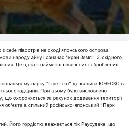
з себе півострів на сході японського острова
ови народу айну і означає "край Землі". Зі східного
нашир. Це одна з найменш населених і оброблених
аціональному парку "Сіретоко" дозволила ЮНЕСКО в
вітньої спадщини. При цьому було висловлено
, що охороняється за рахунок додавання території
ня об'єкта в спільний російсько-японський "Парк
гий. Його гордістю вважається пік Раусудаке, що