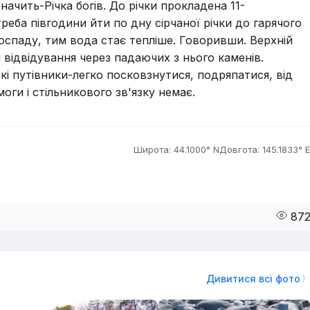
начить-Річка богів. До річки прокладена 11-
 треба півгодини йти по дну сірчаної річки до гарячого
спаду, тим вода стає тепліше. Говоривши. Верхній
відвідування через падаючих з нього каменів.
ькі путівники-легко посковзнутися, подряпатися, від
оги і стільникового зв'язку немає.
Широта: 44.1000° N
Довгота: 145.1833° E
87
Дивитися всі фото