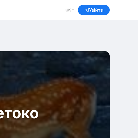
UK
Увійти
етоко