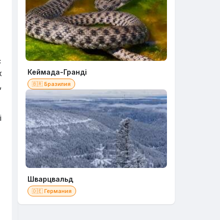
є
Кеймада-Гранді
х
,
🇧🇷 Бразилия
і
Шварцвальд
🇩🇪 Германия