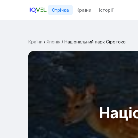
Стрічка
Країни
Історії
Країни
/
Японія
/
Національний парк Сіретоко
Наці