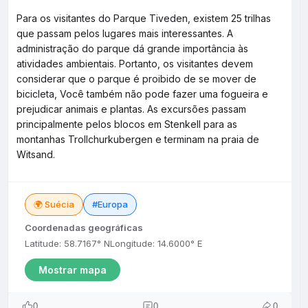
Para os visitantes do Parque Tiveden, existem 25 trilhas
que passam pelos lugares mais interessantes. A
administração do parque dá grande importância às
atividades ambientais. Portanto, os visitantes devem
considerar que o parque é proibido de se mover de
bicicleta, Você também não pode fazer uma fogueira e
prejudicar animais e plantas. As excursões passam
principalmente pelos blocos em Stenkell para as
montanhas Trollchurkubergen e terminam na praia de
Witsand.
🌍 Suécia
#Europa
Coordenadas geográficas
Latitude: 58.7167° N
Longitude: 14.6000° E
Mostrar mapa
0
0
0