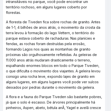
intransitáveis no parque, você pode encontrar um
território rochoso, em alguns lugares coberto por
florestas.
A floresta de Tiveden fica sobre rochas de granito. Antes
de 1-1, 4 bilhões de anos atrás, o movimento da crosta da
terra levou à formação do lago Vettern, o território do
parque estava coberto de rachaduras. Nas planícies e
fendas, as rochas foram destruídas pela erosão,
formando Lagos nos quais as montanhas de granito
próximas são orgulhosamente refletidas. As geleiras de
11.000 anos atrás mudaram drasticamente o terreno,
espalhando enormes blocos em todo o Parque Tiveden,
o que dificulta o movimento dos viajantes. A geleira levou
consigo uma rocha leve, expondo lajes de granito em
alguns lugares, em alguns lugares você pode ver sulcos
deixados por pedras durante o movimento da geleira.
A flora e a fauna do Parque Tiveden são bastante pobres,
já que o solo é escasso. De árvores principalmente há
pinheiros, Aspen, abeto, bétula anÃ, Yagel e avelã cresce