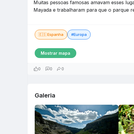
Muitas pessoas famosas amavam esses lugar
Mayada e trabalharam para que o parque re
🇪🇸 Espanha
#Europa
Mostrar mapa
0
0
0
Galeria