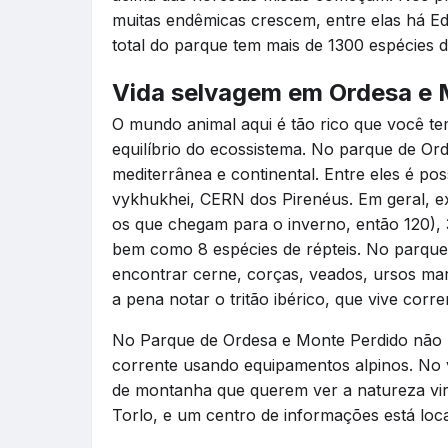
muitas endêmicas crescem, entre elas há Ed
total do parque tem mais de 1300 espécies d
Vida selvagem em Ordesa e 
O mundo animal aqui é tão rico que você te
equilíbrio do ecossistema. No parque de Or
mediterrânea e continental. Entre eles é po
vykhukhei, CERN dos Pirenéus. Em geral, e
os que chegam para o inverno, então 120), 3
bem como 8 espécies de répteis. No parque
encontrar cerne, corças, veados, ursos marr
a pena notar o tritão ibérico, que vive corr
No Parque de Ordesa e Monte Perdido não h
corrente usando equipamentos alpinos. No 
de montanha que querem ver a natureza virg
Torlo, e um centro de informações está loc