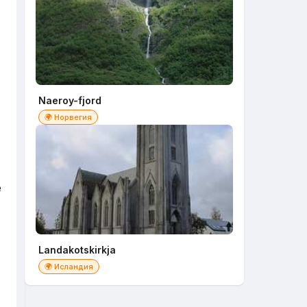
Naeroy-fjord
🌍 Норвегия
e
Landakotskirkja
🌍 Исландия