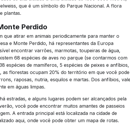
elweiss, que é um símbolo do Parque Nacional. A flora
e plantas.
Monte Perdido
m que atirar em animais periodicamente para manter o
desa e Monte Perdido, há representantes da Europa
ssível encontrar varrões, marmotas, toupeiras de água,
xistem 68 espécies de aves no parque (se contarmos com
8 espécies de mamíferos, 5 espécies de peixes e anfíbios,
, as florestas ocupam 20% do território em que você pode
ons, raposas, nutria, esquilos e martas. Dos anfíbios, val
ente em águas limpas.
á estradas, e alguns lugares podem ser alcançados pela
verão, você pode encontrar muitos amantes de passeios
em. A entrada principal está localizada na cidade de
alizado aqui, onde você pode obter um mapa de rotas.