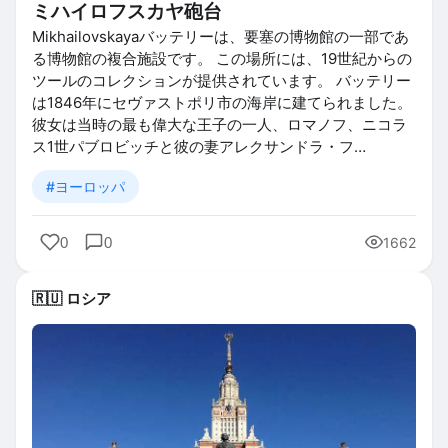
ミハイロフスカヤ砲台
Mikhailovskayaバッテリーは、要塞の博物館の一部であ
る博物館の複合施設です。 この場所には、19世紀からの
ツールのコレクションが提供されています。 バッテリー
は1846年にセヴァストポリ市の海岸に建てられました。
彼女は当時の最も偉大な王子の一人、ロマノフ、ニコラ
ス1世パブロビッチと彼の妻アレクサンドラ・フ…
#ヨーロッパ
0
0
1662
🇷🇺 ロシア