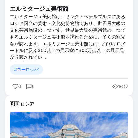
エルミタージュ美術館
エルミタージュ美術館は、サンクトペテルブルクにある
ロシア国立の美術・文化史博物館であり、世界最大級の
文化芸術施設の一つです。世界最大級の美術館の一つで
あるエルミタージュ美術館を訪れるために、多くの観光
客が訪れます。エルミタージュ美術館には、約10キロメ
ートルに及ぶ300以上の展示室に300万点以上の展示品
が収蔵されてい…
#ヨーロッパ
0
0
1647
🇷🇺 ロシア