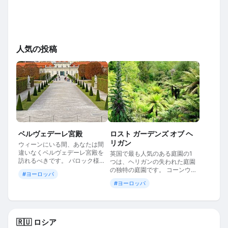
人気の投稿
ベルヴェデーレ宮殿
ロスト ガーデンズ オブ ヘ
リガン
ウィーンにいる間、あなたは間
違いなくベルヴェデーレ宮殿を
英国で最も人気のある庭園の1
訪れるべきです。 バロック様式
つは、ヘリガンの失われた庭園
の宮殿様式の建築複合体は本当
の独特の庭園です。 コーンウォ
#ヨーロッパ
に美しくエレガントなので、オ
ールは、約81ヘクタールの面積
#ヨーロッパ
ーストリアのベルサイユと呼ば
をカバーする素晴らしい植物園
れることがよくあります。 宮殿
の主な場所です。 この美しさの
の歴史 1714年、オーストリア
創造者は、18世紀から20世紀初
の司令官…
頭にかけてこれらの土地で積極
的に働…
🇷🇺 ロシア