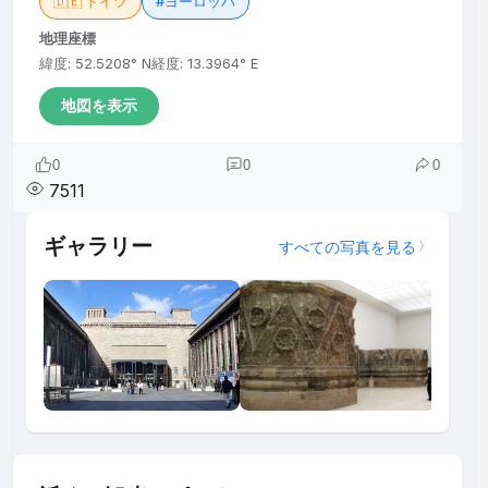
🇩🇪 ドイツ
#ヨーロッパ
地理座標
緯度: 52.5208° N
経度: 13.3964° E
地図を表示
0
0
0
7511
ギャラリー
すべての写真を見る