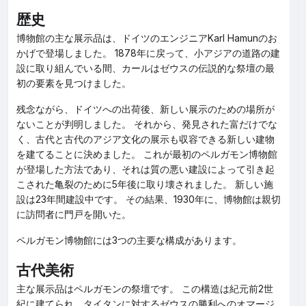
歴史
博物館の主な展示品は、ドイツのエンジニアKarl Hamunのお
かげで登場しました。 1878年に戻って、小アジアの道路の建
設に取り組んでいる間、カールはゼウスの伝説的な祭壇の最
初の要素を見つけました。
残念ながら、ドイツへの出荷後、新しい展示のための場所が
ないことが判明しました。 それから、発見された富だけでな
く、古代と古代のアジア文化の展示も収容できる新しい建物
を建てることに決めました。 これが最初のペルガモン博物館
が登場した方法であり、それは質の悪い建設によって引き起
こされた亀裂のために5年後に取り壊されました。 新しい施
設は23年間建設中です。 その結果、1930年に、博物館は親切
に訪問者に門戸を開いた。
ペルガモン博物館には3つの主要な構成があります。
古代美術
主な展示品はペルガモンの祭壇です。 この構造は紀元前2世
紀に建てられ、タイタンに対するゼウスの勝利へのオマージ