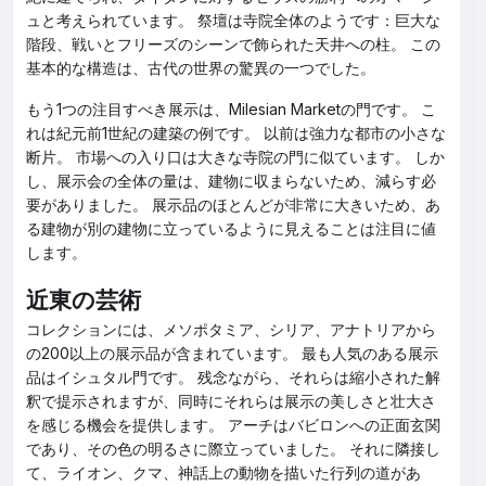
ュと考えられています。 祭壇は寺院全体のようです：巨大な
階段、戦いとフリーズのシーンで飾られた天井への柱。 この
基本的な構造は、古代の世界の驚異の一つでした。
もう1つの注目すべき展示は、Milesian Marketの門です。 こ
れは紀元前1世紀の建築の例です。 以前は強力な都市の小さな
断片。 市場への入り口は大きな寺院の門に似ています。 しか
し、展示会の全体の量は、建物に収まらないため、減らす必
要がありました。 展示品のほとんどが非常に大きいため、あ
る建物が別の建物に立っているように見えることは注目に値
します。
近東の芸術
コレクションには、メソポタミア、シリア、アナトリアから
の200以上の展示品が含まれています。 最も人気のある展示
品はイシュタル門です。 残念ながら、それらは縮小された解
釈で提示されますが、同時にそれらは展示の美しさと壮大さ
を感じる機会を提供します。 アーチはバビロンへの正面玄関
であり、その色の明るさに際立っていました。 それに隣接し
て、ライオン、クマ、神話上の動物を描いた行列の道があ