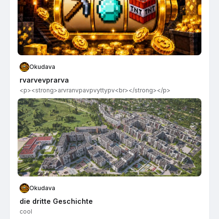
Okudava
rvarvevprarva
<p><strong>arvranvpavpvyttypv​<br></strong></p>
Okudava
die dritte Geschichte
cool