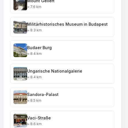
Mount Gellert
≈ 7.6 km
Militärhistorisches Museum in Budapest
≈ 8.3 km
Budaer Burg
≈ 8.4 km
Ungarische Nationalgalerie
≈ 8.4 km
Sandora-Palast
≈ 8.5 km
Vaci-Straße
≈ 8.6 km