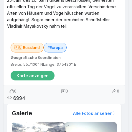
25-Jahr des 20. Jahrhunderts beschlossen, den ersten
offiziellen Tag der Vögel zu veranstalten. Verschiedene
Arten von Häusern und Vogelhäuschen wurden
aufgehängt. Sogar einer der berühmten Schriftsteller
Vladimir Mayakovsky nahm teil.
🇷🇺 Russland
#Europa
Geografische Koordinaten
Breite: 55.7100° N
Länge: 37.5430° E
Karte anzeigen
0
0
0
6994
Galerie
Alle Fotos ansehen