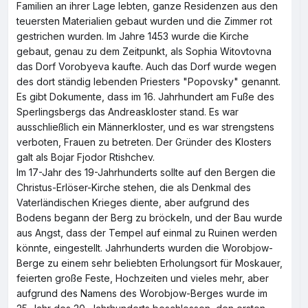
Familien an ihrer Lage lebten, ganze Residenzen aus den
teuersten Materialien gebaut wurden und die Zimmer rot
gestrichen wurden. Im Jahre 1453 wurde die Kirche
gebaut, genau zu dem Zeitpunkt, als Sophia Witovtovna
das Dorf Vorobyeva kaufte. Auch das Dorf wurde wegen
des dort ständig lebenden Priesters "Popovsky" genannt.
Es gibt Dokumente, dass im 16. Jahrhundert am Fuße des
Sperlingsbergs das Andreaskloster stand. Es war
ausschließlich ein Männerkloster, und es war strengstens
verboten, Frauen zu betreten. Der Gründer des Klosters
galt als Bojar Fjodor Rtishchev.
Im 17-Jahr des 19-Jahrhunderts sollte auf den Bergen die
Christus-Erlöser-Kirche stehen, die als Denkmal des
Vaterländischen Krieges diente, aber aufgrund des
Bodens begann der Berg zu bröckeln, und der Bau wurde
aus Angst, dass der Tempel auf einmal zu Ruinen werden
könnte, eingestellt. Jahrhunderts wurden die Worobjow-
Berge zu einem sehr beliebten Erholungsort für Moskauer,
feierten große Feste, Hochzeiten und vieles mehr, aber
aufgrund des Namens des Worobjow-Berges wurde im