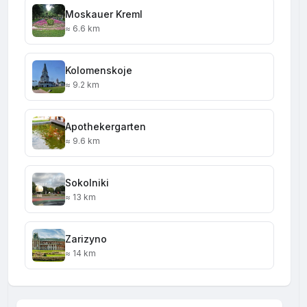
Moskauer Kreml
≈ 6.6 km
Kolomenskoje
≈ 9.2 km
Apothekergarten
≈ 9.6 km
Sokolniki
≈ 13 km
Zarizyno
≈ 14 km