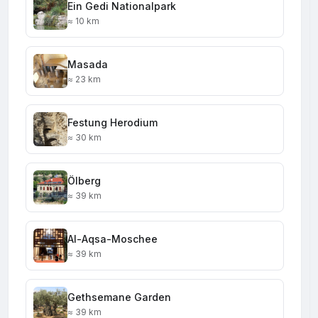
Ein Gedi Nationalpark
≈ 10 km
Masada
≈ 23 km
Festung Herodium
≈ 30 km
Ölberg
≈ 39 km
Al-Aqsa-Moschee
≈ 39 km
Gethsemane Garden
≈ 39 km